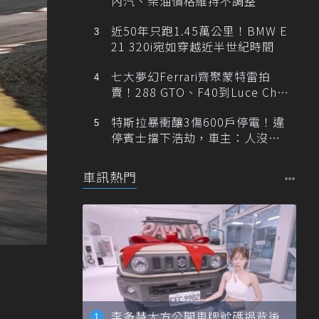
內汽、柴油價格維持不調整
近50年只跑1.45萬公里！BMW E
21 320i宛如穿越近半世紀時間
七大夢幻Ferrari齊聚蒙特雷拍
賣！288 GTO、F40到Luce Cha
ssis 0一次登場
特斯拉暴衝釀3傷600戶停電！違
停賓士擋下浩劫，車主：人沒事
就好
車訊熱門
李多慧大方公開車牌號碼揭背後