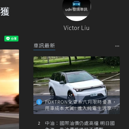
「獲
Victor Liu
車訊最新
FOXTRON全車系八月限時優惠，
用車成本大減! 進入純電生活享
「零稅金＋零保養」新時代
中油：國際油價仍處高檔 明日國