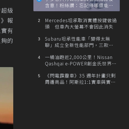
含意！粉絲讚：忘記停哪還能幫
的超級
忙找車
1》
報
Mercedes坦承取消實體按鍵做過
頭 但車內大螢幕不會因此消失
確實有
Subaru坦承性能車「變得太無
足夠的
聊」成立全新性能部門，三款手
排跑車開發中！
一桶油跑近2,000公里！Nissan
Qashqai e-POWER創金氏世界紀
錄
《閃電霹靂車》35 週年計畫只剩
周邊商品！阿斯拉1:1實車與實體
展覽雙雙喊卡