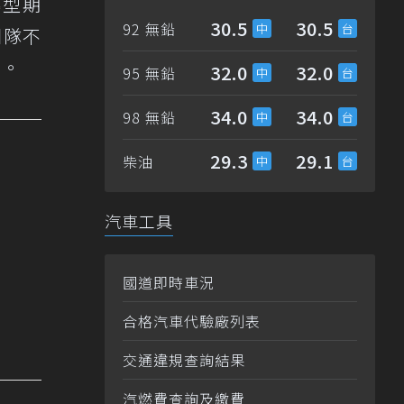
轉型期
30.5
30.5
92 無鉛
團隊不
的。
32.0
32.0
95 無鉛
34.0
34.0
98 無鉛
29.3
29.1
柴油
汽車工具
國道即時車況
合格汽車代驗廠列表
交通違規查詢結果
汽燃費查詢及繳費