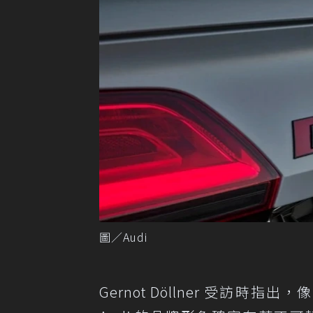
圖／Audi
Gernot Döllner 受訪時