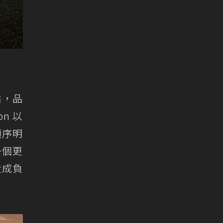
點，品
n 以
順序明
一個更
造成負