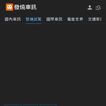
國內車訊
發燒試駕
國際車訊
電能世界
交通新訊