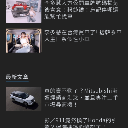
李多慧大方公開車牌號碼揭背
後含意！粉絲讚：忘記停哪還
能幫忙找車
李多慧在台灣買車了! 捨韓系車
入主日系個性小車
最新文章
真的賣不動了？Mitsubishi漸
遭經銷商淘汰，並且專注二手
市場尋商機！
影／911竟然換了Honda的引
擎？保時捷鐵粉憤怒了！