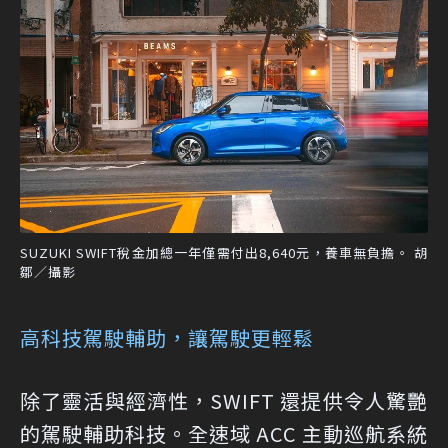
SUZUKI SWIFT稅金加總一年僅需付出8,640元，養車無負擔。 胡
鄒／攝影
高科技駕駛輔助，讓駕駛更輕鬆
除了靈活與經濟性，SWIFT 還提供令人驚艷
的駕駛輔助科技。全速域 ACC 主動巡航系統