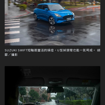
SUZUKI SWIFT短軸距靈活的操控，U型掉頭彎也能一氣呵成。 胡
鄒／攝影