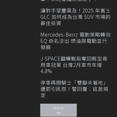
讓對手望塵莫及！2025 年賓士
GLC 如何成為台灣 SUV 市場的
最佳投資
Mercedes-Benz 電動策略轉向
EQ 命名淡出 燃油與電動並行
發展
J SPACE翻轉戰局奪回輕型商
用車冠軍 台灣2月車市年增
4.8%
停車再開騎士「雙腳未著地」
遭罰引民怨！警回覆：這是規
定
More