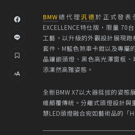
BMW
總代理
汎德
於正式發表全
EXCELLENCE特仕版，限量 
工藝，以升級的外觀設計展現跑格魅
套件、M藍色煞車卡鉗以及專屬的
晶鑲嵌頭燈、黑色高光澤窗框、車頂
添凜然高雅姿態。
全新BMW X7以大器挺拔的姿
維顛覆傳統。分離式頭燈設計與
慧LED頭燈融合宛如藝術品的「H