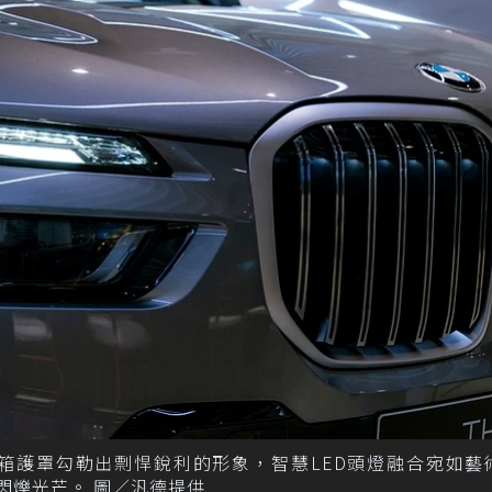
箱護罩勾勒出剽悍銳利的形象，智慧LED頭燈融合宛如藝
的閃爍光芒。 圖／汎德提供