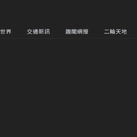
世界
交通新訊
趣聞網搜
二輪天地