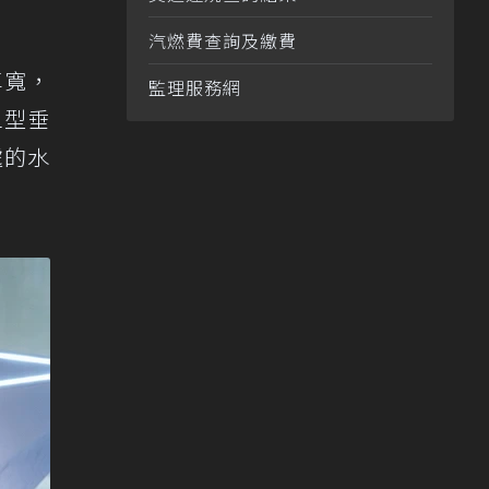
汽燃費查詢及繳費
車寬，
監理服務網
L型垂
處的水