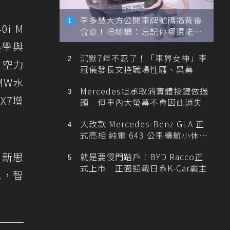
李多慧大方公開車牌號碼揭背後
40i M
含意！粉絲讚：忘記停哪還能幫
忙找車
美學與
沉默7年不忍了！「車界女神」李
M空力
冠儀發長文控職場性騷、黑幕
MW水
Mercedes坦承取消實體按鍵做過
X7增
頭 但車內大螢幕不會因此消失
大改款 Mercedes-Benz GLA 正
式亮相 純電 643 公里續航小休
旅！
創新思
就是要侵門踏戶！BYD Racco正
式上市 正面迎戰日系K-Car霸主
象，智