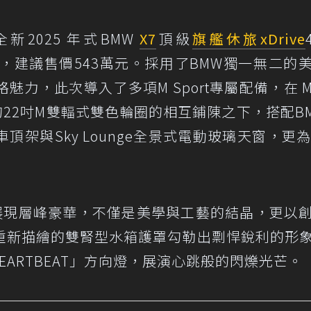
新2025 年式BMW
X7
頂級
旗艦休旅
xDrive
70台，建議售價543萬元。採用了BMW獨一無二的
力，此次導入了多項M Sport專屬配備，在 
22吋M雙輻式雙色輪圈的相互鋪陳之下，搭配B
架與Sky Lounge全景式電動玻璃天窗，更為
態展現層峰豪華，不僅是美學與工藝的結晶，更以
重新描繪的雙腎型水箱護罩勾勒出剽悍銳利的形
EARTBEAT」方向燈，展演心跳般的閃爍光芒。