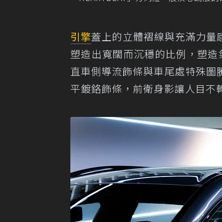
引擎
蓋上的立體褶線與充滿力量感的
塑造出寬闊而沉穩的比例，塑造
直車側導流飾條與車尾處特殊圖騰
平鍍鉻飾條，前衛身影讓人目不