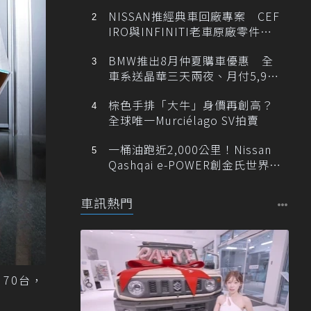
NISSAN推經典車回廠專案 CEF
IRO與INFINITI老車原廠零件最
低1折
BMW推出8月仲夏購車優惠 全
車系送晶華三天兩夜、月付5,900
元起
棕色手排「大牛」身價再創高？
全球唯一Murciélago SV拍賣
一桶油跑近2,000公里！Nissan
Qashqai e-POWER創金氏世界紀
錄
車訊熱門
 70台，