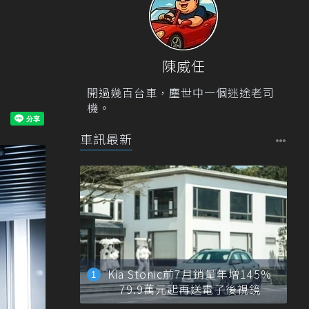
陳威任
開過幾百台車，塵世中一個迷途老司
機。
車訊最新
Kia Stonic前7月銷量年增145%
79.9萬元起再送電子後視鏡