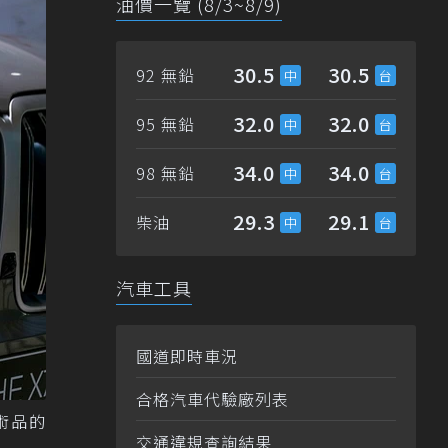
油價一覽 (8/3~8/9)
30.5
30.5
92 無鉛
32.0
32.0
95 無鉛
34.0
34.0
98 無鉛
29.3
29.1
柴油
汽車工具
國道即時車況
合格汽車代驗廠列表
術品的
交通違規查詢結果