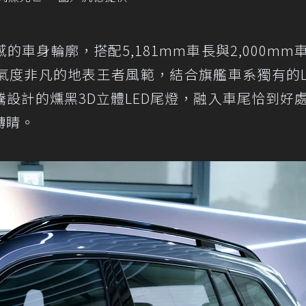
車身輪廓，搭配5,181mm車長與2,000mm
氣度非凡的地表王者風範，結合旗艦車系獨有的
設計的燻黑3D立體LED尾燈，融入車尾恰到好
轉睛。