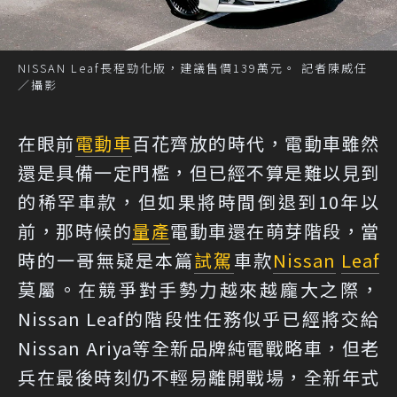
NISSAN Leaf長程勁化版，建議售價139萬元。 記者陳威任
／攝影
在眼前
電動車
百花齊放的時代，電動車雖然
還是具備一定門檻，但已經不算是難以見到
的稀罕車款，但如果將時間倒退到10年以
前，那時候的
量產
電動車還在萌芽階段，當
時的一哥無疑是本篇
試駕
車款
Nissan
Leaf
莫屬。在競爭對手勢力越來越龐大之際，
Nissan Leaf的階段性任務似乎已經將交給
Nissan Ariya等全新品牌純電戰略車，但老
兵在最後時刻仍不輕易離開戰場，全新年式