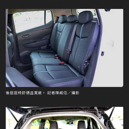
後座座椅舒適且寬敞。 記者陳威任／攝影