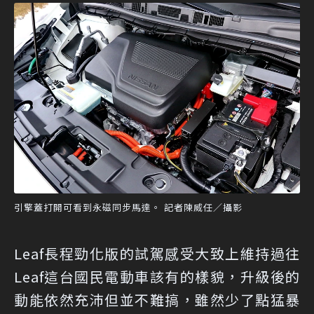
引擎蓋打開可看到永磁同步馬達。 記者陳威任／攝影
Leaf長程勁化版的試駕感受大致上維持過往
Leaf這台國民電動車該有的樣貌，升級後的
動能依然充沛但並不難搞，雖然少了點猛暴