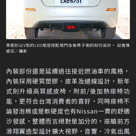
車尾則以V型的LED尾燈搭配尾門及後葉子板的削切設計。 記者陳
威任／攝影
內裝部份還是延續過往接近燃油車的風格，
內裝採用硬質塑膠、皮革及縫線設計，新年
式則升級高質感皮椅，附前/後加熱座椅功
能，更符合台灣消費者的喜好，同時座椅不
論發泡棉或是軟硬度也有Nissan一貫的舒適
沙發感，整體而言絕對是加分的。座艙前方
滑翔翼造型設計擴大視野，音響、冷氣出風