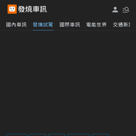
國內車訊
發燒試駕
國際車訊
電能世界
交通新訊