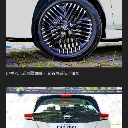
17吋六爪式電馭鋁圈。 記者陳威任／攝影