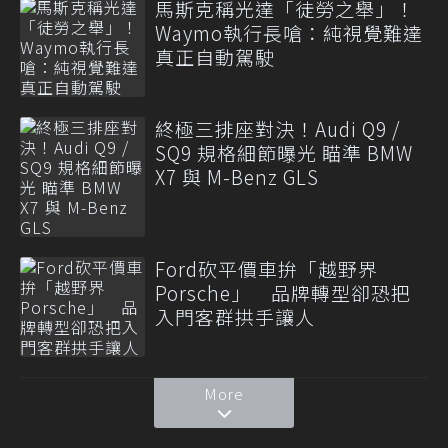
馬斯克稱光達「徒勞之舉」！
Waymo執行長嗆：純視覺難達
真正自動駕駛
終極三排座對決！Audi Q9 /
SQ9 規格細節曝光 瞄準 BMW
X7 與 M-Benz GLS
Ford砍平價車拚「越野界
Porsche」 品牌轉型卻恐把
入門客群拱手讓人
More