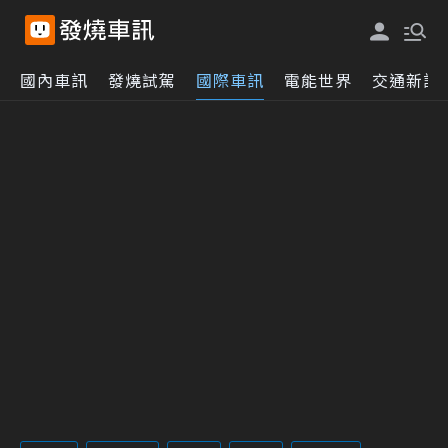
國內車訊
發燒試駕
國際車訊
電能世界
交通新訊