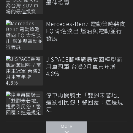
最佳投資
Mercedes-Benz 電動策略轉向
EQ 命名淡出 燃油與電動並行
發展
J SPACE翻轉戰局奪回輕型商
用車冠軍 台灣2月車市年增
4.8%
停車再開騎士「雙腳未著地」
遭罰引民怨！警回覆：這是規
定
More