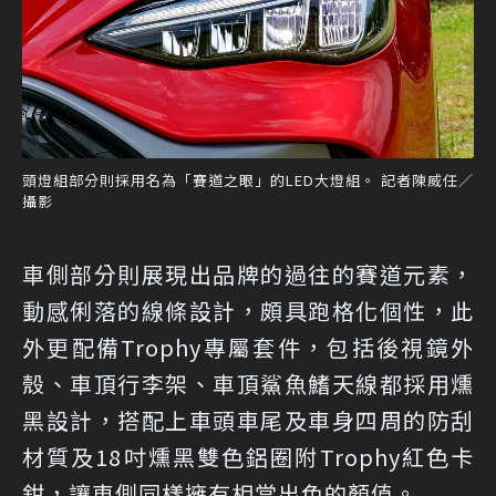
頭燈組部分則採用名為「賽道之眼」的LED大燈組。 記者陳威任／
攝影
車側部分則展現出品牌的過往的賽道元素，
動感俐落的線條設計，頗具跑格化個性，此
外更配備Trophy專屬套件，包括後視鏡外
殼、車頂行李架、車頂鯊魚鰭天線都採用燻
黑設計，搭配上車頭車尾及車身四周的防刮
材質及18吋燻黑雙色鋁圈附Trophy紅色卡
鉗，讓車側同樣擁有相當出色的顏值。