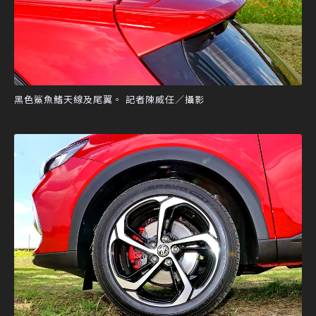
黑色鯊魚鰭天線及尾翼。 記者陳威任／攝影