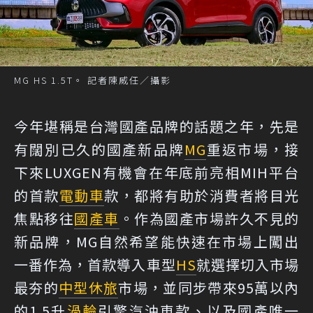
MG HS 1.5T。 記者陳威任／攝影
今年堪稱是台灣國產品牌的話題之年，先是
有闊別已久的國產新品牌
MG
重返市場，接
下來LUXGEN有機會在年底前亮相MIH平台
的首款
電動車
款，都將有助於消費者將目光
焦點移往
國產車
。作為國產市場許久不見的
新品牌，MG自然希望能快速在市場上闖出
一番作為，首款導入車型
HS
就選擇切入市場
最夯的
中型休旅
市場，並同步帶來95萬以內
的1.5升
渦輪
引擎汽油車款、以及國產唯一