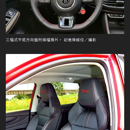
三幅式平底方向盤附換檔撥片。 記者陳威任／攝影