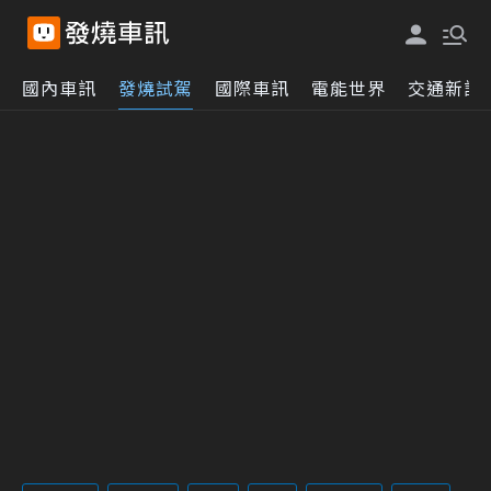
國內車訊
發燒試駕
國際車訊
電能世界
交通新訊