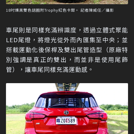
18吋燻黑雙色鋁圈附Trophy紅色卡鉗。 記者陳威任／攝影
車尾則是同樣充滿辨識度，透過立體式聚能
LED尾燈，將燈光從外而內匯集至中央；並
搭載運動化後保桿及雙出尾管造型（原廠特
別強調是真正的雙出，而並非是使用尾飾
管），讓車尾同樣充滿運動感。