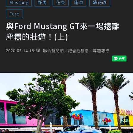
Mustang
野馬
花東
跑車
蘇花改
Ford
與Ford Mustang GT來一場遠離
塵囂的壯遊！(上)
聯合新聞網／記者趙駿宏／專題報導
2020-05-14 18:36