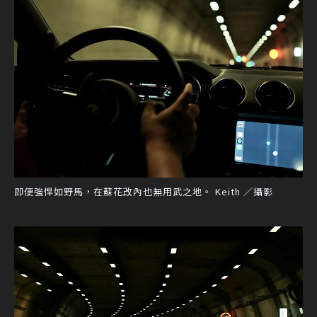
即便強悍如野馬，在蘇花改內也無用武之地。 Keith ／攝影