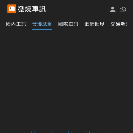
國內車訊
發燒試駕
國際車訊
電能世界
交通新訊