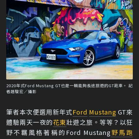
2020年式Ford Mustang GT也是一輛能夠長途旅遊的GT跑車。 記
者趙駿宏／攝影
筆者本次便選用新年式
Ford
Mustang
GT來
體驗兩天一夜的
花東
壯遊之旅。等等？以狂
野不羈風格著稱的Ford Mustang
野馬
跑