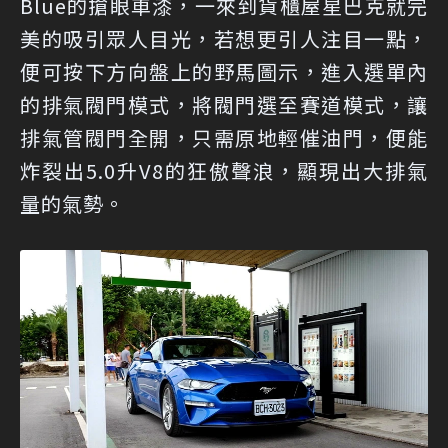
Blue的搶眼車漆，一來到貨櫃屋星巴克就完
美的吸引眾人目光，若想更引人注目一點，
便可按下方向盤上的野馬圖示，進入選單內
的排氣閥門模式，將閥門選至賽道模式，讓
排氣管閥門全開，只需原地輕催油門，便能
炸裂出5.0升V8的狂傲聲浪，顯現出大排氣
量的氣勢。