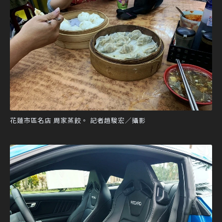
花蓮市區名店 周家蒸餃。 記者趙駿宏／攝影