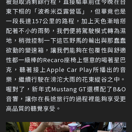
被迫取消剩餘行程，直接驅車前往今晚在台
東下榻的「波希米亞露營區」，但畢竟也是
一段長達157公里的路程，加上天色漸暗搭
配著不小的雨勢，我們便將駕駛模式轉為濕
地，稍微控制一下這匹野馬的輸出與那蠢蠢
欲動的變速箱，讓我們能夠在包覆性與舒適
性都一級棒的Recaro座椅上愜意的喝著星巴
克，聽著接上Apple Car Play所播出的音
樂，繼續行駛在滂沱大雨的花東縱谷之中。
喔對了，新年式Mustang GT還標配了B&O
音響，讓你在長途旅行的過程裡能夠享受更
高品質的聽覺享受。