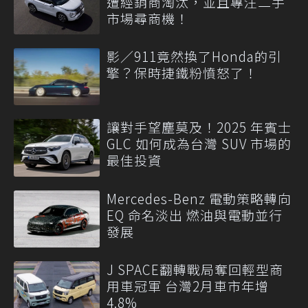
遭經銷商淘汰，並且專注二手
市場尋商機！
影／911竟然換了Honda的引
擎？保時捷鐵粉憤怒了！
讓對手望塵莫及！2025 年賓士
GLC 如何成為台灣 SUV 市場的
最佳投資
Mercedes-Benz 電動策略轉向
EQ 命名淡出 燃油與電動並行
發展
J SPACE翻轉戰局奪回輕型商
用車冠軍 台灣2月車市年增
4.8%