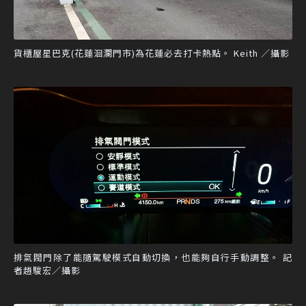
貨櫃屋星巴克(花蓮洄瀾門市)為花蓮必去打卡熱點。 Keith ／攝影
排氣閥門除了能隨駕駛模式自動切換，也能夠自行手動調整。 記
者趙駿宏／攝影