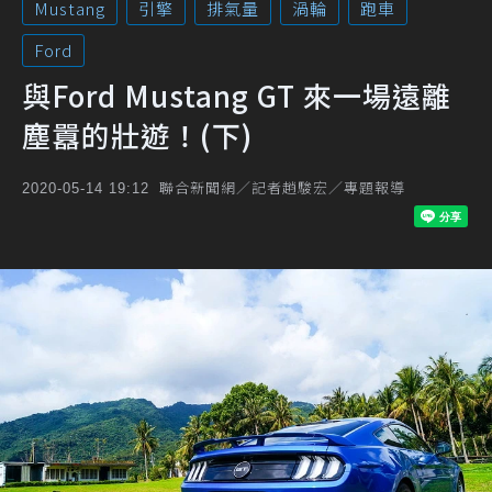
Mustang
引擎
排氣量
渦輪
跑車
Ford
與Ford Mustang GT 來一場遠離
塵囂的壯遊！(下)
聯合新聞網／記者趙駿宏／專題報導
2020-05-14 19:12