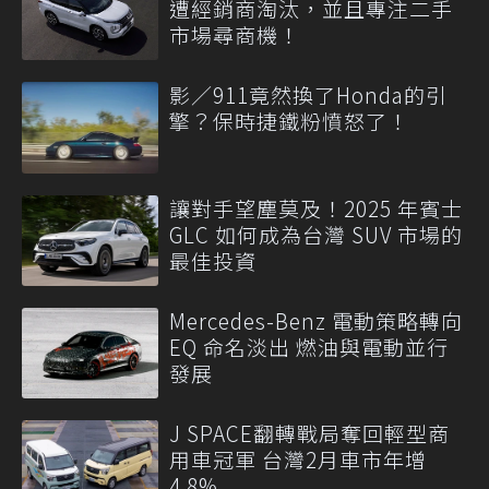
遭經銷商淘汰，並且專注二手
市場尋商機！
影／911竟然換了Honda的引
擎？保時捷鐵粉憤怒了！
讓對手望塵莫及！2025 年賓士
GLC 如何成為台灣 SUV 市場的
最佳投資
Mercedes-Benz 電動策略轉向
EQ 命名淡出 燃油與電動並行
發展
J SPACE翻轉戰局奪回輕型商
用車冠軍 台灣2月車市年增
4.8%