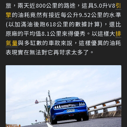
旅，兩天近800公里的路途，這具5.0升V8
引
擎
的油耗竟然有接近每公升9.52公里的水準
(以加滿油後跑618公里的數據計算)，還比
原廠的平均值8.1公里來得優秀。以這樣大
排
氣量
與多缸數的車款來說，這樣優異的油耗
表現實在無法對它再苛求太多了。