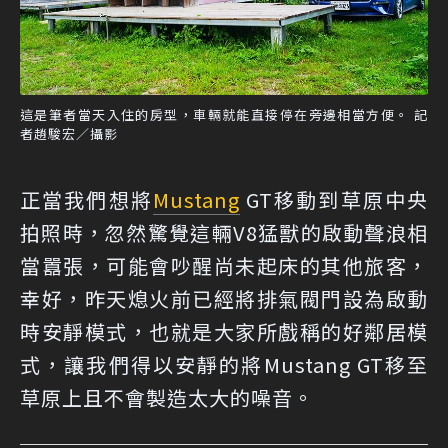
這是筆者當天入住的房型，車輛就能直接停在旁邊相當方便。 記
者趙駿宏／攝影
正當我們想將
Mustang
GT移動到草原中央
拍照時，忽然驚覺這輛V8猛獸的啟動聲浪相
當囂張，可能會吵醒尚未起床的其他旅客，
幸好，昨天熄火前已經將排氣閥門設為啟動
時安靜模式，也就是大家所戲稱的好鄰居模
式，讓我們得以安靜的將Mustang GT移至
草原上且不會製造太大的噪音。