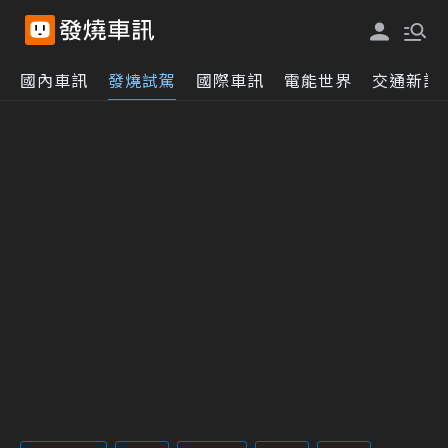
國內車訊
發燒試駕
國際車訊
電能世界
交通新訊