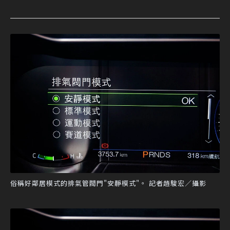
俗稱好鄰居模式的排氣管閥門"安靜模式"。 記者趙駿宏／攝影