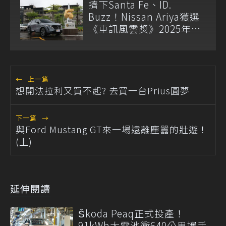
擠下Santa Fe、ID.
Buzz！Nissan Ariya獲選
《車訊風雲獎》2025年度
風雲車
←
上一篇
想開法拉利又買不起? 去買一台Prius圓夢
下一篇
→
與Ford Mustang GT來一場遠離塵囂的壯遊！
(上)
延伸閱讀
Škoda Peaq正式投產！
91kWh大電池衝640公里攜手