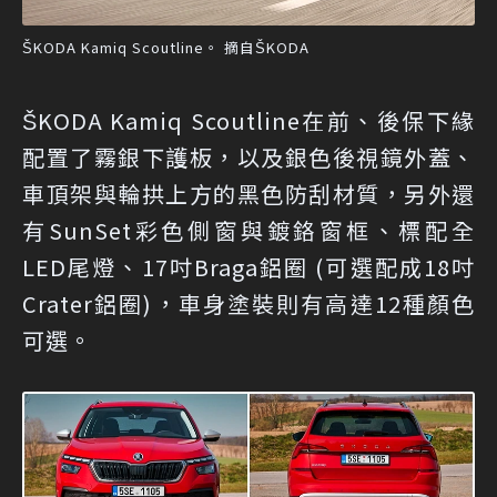
ŠKODA Kamiq Scoutline。 摘自ŠKODA
ŠKODA Kamiq Scoutline在前、後保下緣
配置了霧銀下護板，以及銀色後視鏡外蓋、
車頂架與輪拱上方的黑色防刮材質，另外還
有SunSet彩色側窗與鍍鉻窗框、標配全
LED尾燈、17吋Braga鋁圈 (可選配成18吋
Crater鋁圈)，車身塗裝則有高達12種顏色
可選。