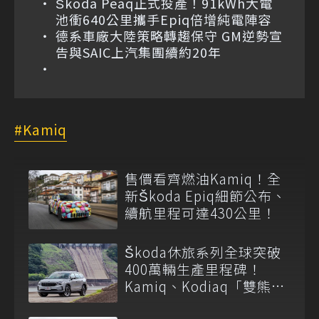
Škoda Peaq正式投產！91kWh大電
池衝640公里攜手Epiq倍增純電陣容
德系車廠大陸策略轉趨保守 GM逆勢宣
告與SAIC上汽集團續約20年
Kamiq
售價看齊燃油Kamiq！全
新Škoda Epiq細節公布、
續航里程可達430公里！
Škoda休旅系列全球突破
400萬輛生產里程碑！
Kamiq、Kodiaq「雙熊」
在台表現亮眼