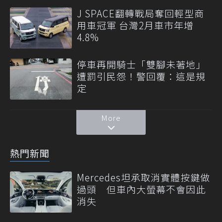
J SPACE翻轉戰局奪回輕型商
用車冠軍 台灣2月車市年增
4.8%
停車再開騎士「雙腳未著地」
遭罰引民怨！警回覆：這是規
定
More
熱門新聞
Mercedes坦承取消實體按鍵做
過頭 但車內大螢幕不會因此
消失