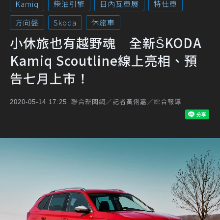
Kamiq
柴油引擎
日內瓦車展
特仕車
方向盤
Skoda
休旅車
小休旅也有越野魂 全新ŠKODA
Kamiq Scoutline線上亮相、預
告七月上市！
聯合新聞網／記者黃俐嘉／綜合報導
2020-05-14 17:25