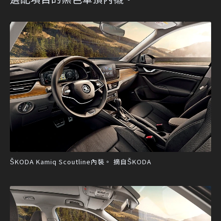
ŠKODA Kamiq Scoutline內裝。 摘自ŠKODA