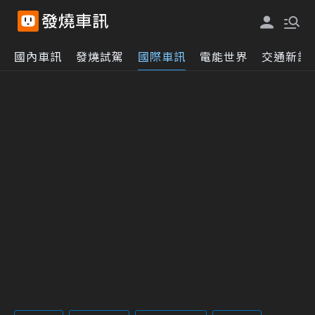
國內車訊
發燒試駕
國際車訊
電能世界
交通新訊