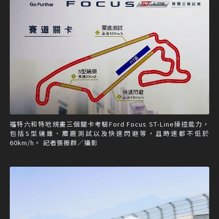
福特六和特地規畫三個關卡考驗Ford Focus ST-Line操控能力，
包括S型繞錐、麋鹿測試以及快速閃避等，且時速都不低於
60km/h。 記者張振群／攝影