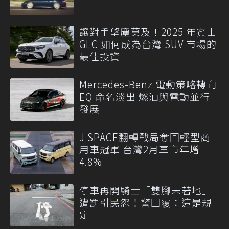
讓對手望塵莫及！2025 年賓士
GLC 如何成為台灣 SUV 市場的
最佳投資
Mercedes-Benz 電動策略轉向
EQ 命名淡出 燃油與電動並行
發展
J SPACE翻轉戰局奪回輕型商
用車冠軍 台灣2月車市年增
4.8%
停車再開騎士「雙腳未著地」
遭罰引民怨！警回覆：這是規
定