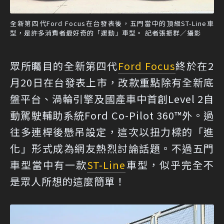
全新第四代Ford Focus在台發表後，五門當中的頂級ST-Line車
型，是許多消費者最好奇的「運動」車型。 記者張振群／攝影
眾所矚目的全新第四代
Ford Focus
終於在2
月20日在台發表上市，改款重點除有全新底
盤平台、渦輪引擎及國產車中首創Level 2自
動駕駛輔助系統Ford Co-Pilot 360™外。過
往多連桿後懸吊設定，這次以扭力樑的「進
化」形式成為網友熱烈討論話題。不過五門
車型當中有一款
ST-Line
車型，似乎完全不
是眾人所想的這麼簡單！