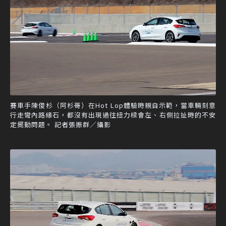
賽車手陳俊杉（阿杉哥）在Hot Lop體驗時親自示範，當車輛刻意
行走彎內路緣石，都沒有出現過往扭力樑會左、右側拉扯時的不安
定擺動問題。 記者張振群／攝影