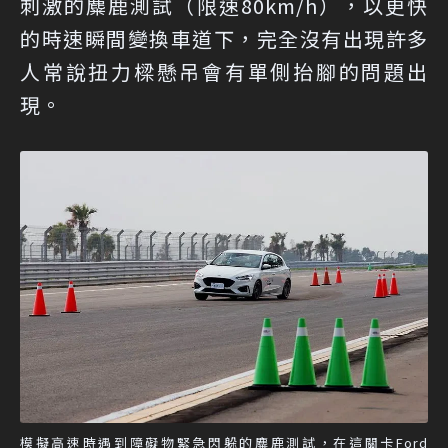
刺激的麋鹿測試（限速80km/h），以更快
的時速瞬間變換車道下，完全沒有出現許多
人常說扭力樑懸吊會有單側抬腳的問題出
現。
模擬高速時遇到障礙物緊急閃躲的麋鹿測試，在這關卡Ford