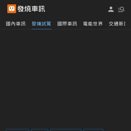
國內車訊
發燒試駕
國際車訊
電能世界
交通新訊