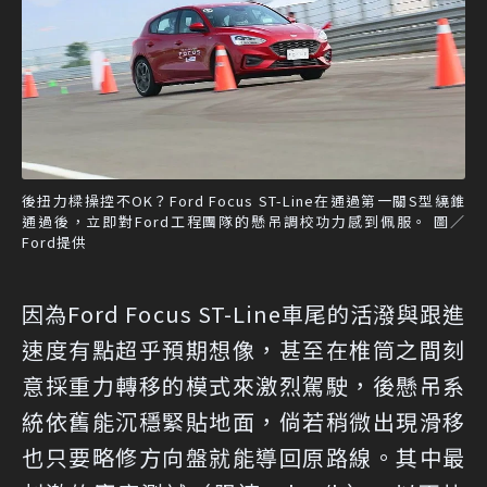
後扭力樑操控不OK？Ford Focus ST-Line在通過第一關S型繞錐
通過後，立即對Ford工程團隊的懸吊調校功力感到佩服。 圖／
Ford提供
因為Ford Focus ST-Line車尾的活潑與跟進
速度有點超乎預期想像，甚至在椎筒之間刻
意採重力轉移的模式來激烈駕駛，後懸吊系
統依舊能沉穩緊貼地面，倘若稍微出現滑移
也只要略修方向盤就能導回原路線。其中最