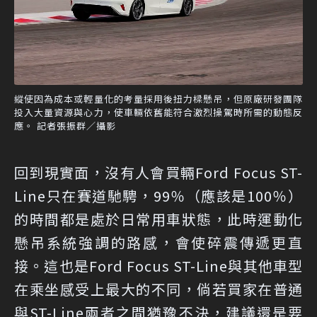
縱使因為成本或輕量化的考量採用後扭力樑懸吊，但原廠研發團隊
投入大量資源與心力，使車輛依舊能符合激烈操駕時所需的動態反
應。 記者張振群／攝影
回到現實面，沒有人會買輛Ford Focus ST-
Line只在賽道馳騁，99％（應該是100％）
的時間都是處於日常用車狀態，此時運動化
懸吊系統強調的路感，會使碎震傳遞更直
接。這也是Ford Focus ST-Line與其他車型
在乘坐感受上最大的不同，倘若買家在普通
與ST-Line兩者之間猶豫不決，建議還是要