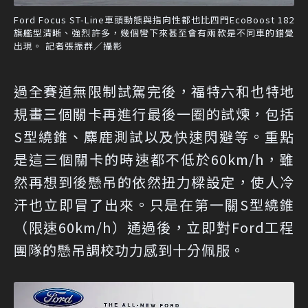
Ford Focus ST-Line車頭動態與指向性都也比四門EcoBoost 182
旗艦型清晰、強烈許多，幾個彎下來甚至會有兩款是不同車的錯覺
出現。 記者張振群／攝影
過全賽道無限制試駕完後，福特六和也特地
規畫三個關卡再進行最後一圈的試煉，包括
S型繞錐、麋鹿測試以及快速閃避等。重點
是這三個關卡的時速都不低於60km/h，雖
然再想到後懸吊的依然扭力樑設定，使人冷
汗也立即冒了出來。只是在第一關S型繞錐
（限速60km/h）通過後，立即對Ford工程
團隊的懸吊調校功力感到十分佩服。