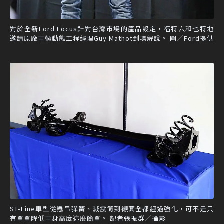
對於全新Ford Focus針對台灣市場的產品設定，福特六和也特地
邀請原廠車輛動態工程經理Guy Mathot到場解說。 圖／Ford提供
ST-Line車型從懸吊彈簧、減震筒到襯套全都經過強化，可不是只
有單單降低車身高度這麼簡單。 記者張振群／攝影