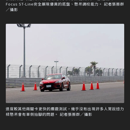
Focus ST-Line完全展現優異的底盤、懸吊調校能力。 記者張振群
／攝影
速度較其他兩關卡更快的麋鹿測試，幾乎沒有出現許多人常說扭力
樑懸吊會有單側抬腳的問題。 記者張振群／攝影