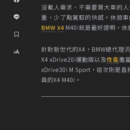
沒載人需求、不需要買大車的人
重，少了點駕馭的快感。休旅車
BMW
X4
M40i就是最好證明，
針對新世代的X4，BMW總代理汎德引進X4
X4 xDrive20i運動版以及
性能
擔當
xDrive30i M Sport，這次
員的X4 M40i。