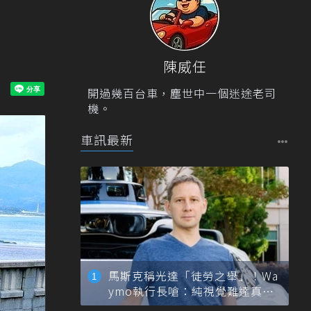
陳威任
開過幾百台車，塵世中一個迷途老司
機。
車訊最新
馬斯克稱光達「徒勞之舉」！Wa
ymo執行長嗆：純視覺難達真正
自動駕駛