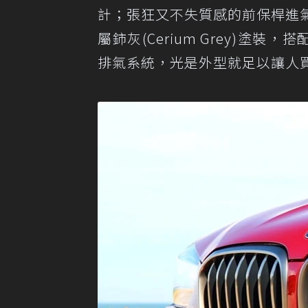
計；張狂又不失質感的前保桿進氣壩
屬鈰灰(Cerium Grey)塗
排氣系統，光是外型就足以讓人