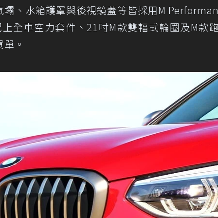
、水箱護罩與後視鏡蓋等皆採用M Performan
裝，搭配上全車空力套件、21吋M款雙輻式輪圈及M款
買單。