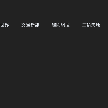
世界
交通新訊
趣聞網搜
二輪天地