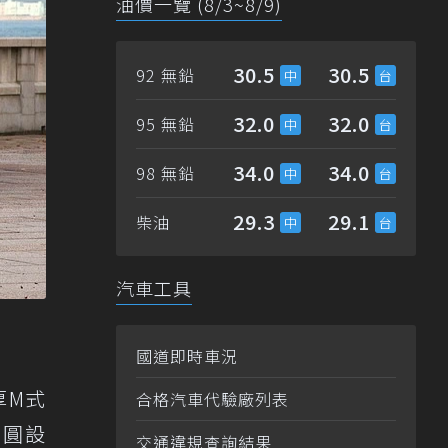
油價一覽 (8/3~8/9)
30.5
30.5
92 無鉛
32.0
32.0
95 無鉛
34.0
34.0
98 無鉛
29.3
29.1
柴油
汽車工具
國道即時車況
厚M式
合格汽車代驗廠列表
雙圓設
交通違規查詢結果