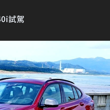
40i試駕