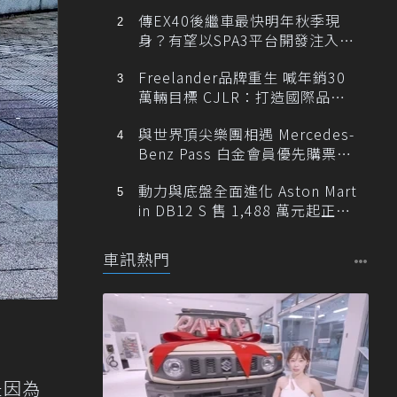
傳EX40後繼車最快明年秋季現
身？有望以SPA3平台開發注入80
0V動力
Freelander品牌重生 喊年銷30
萬輛目標 CJLR：打造國際品牌
半數銷量來自全球！
與世界頂尖樂團相遇 Mercedes-
Benz Pass 白金會員優先購票維
也納愛樂
動力與底盤全面進化 Aston Mart
in DB12 S 售 1,488 萬元起正式
登台
車訊熱門
是因為