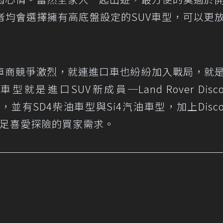
者均會選擇擁有高底盤設定的SUV車型，可以更
車商競爭激烈，就連進口車也紛紛加入戰局，就
進口SUV新成員─Land Rover Discov
，並有SD4柴油車型與Si4汽油車型，加上Discov
能滿足喜愛探險的買家需求。