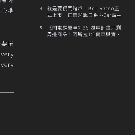
排跑車開發中！
就是要侵門踏戶！BYD Racco正
放心地
式上市 正面迎戰日系K-Car霸主
《閃電霹靂車》35 週年計畫只剩
周邊商品！阿斯拉1:1實車與實體
展覽雙雙喊卡
是要搶
ery
ery