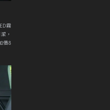
ED霧
簡潔，
加價8