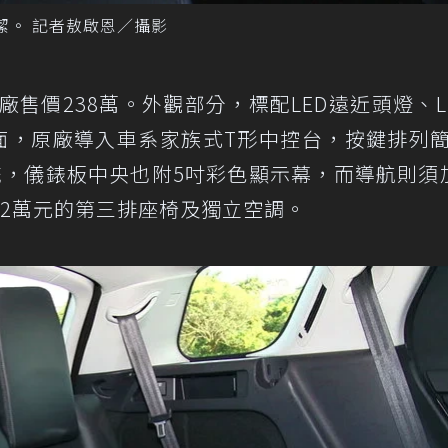
潔。 記者敖啟恩／攝影
原廠售價238萬。外觀部分，標配LED遠近頭燈、L
方面，原廠導入車系家族式T形中控台，按鍵排列
統，儀錶板中央也附5吋彩色顯示幕，而導航則須
2萬元的第三排座椅及獨立空調。