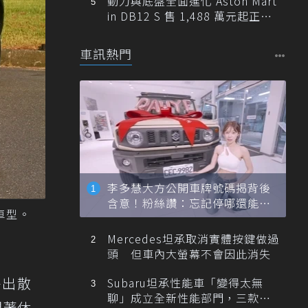
動力與底盤全面進化 Aston Mart
in DB12 S 售 1,488 萬元起正式
登台
車訊熱門
李多慧大方公開車牌號碼揭背後
含意！粉絲讚：忘記停哪還能幫
油車型。
忙找車
Mercedes坦承取消實體按鍵做過
頭 但車內大螢幕不會因此消失
外出散
Subaru坦承性能車「變得太無
聊」成立全新性能部門，三款手
開著休