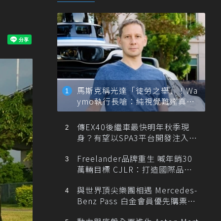
馬斯克稱光達「徒勞之舉」！Wa
ymo執行長嗆：純視覺難達真正
自動駕駛
傳EX40後繼車最快明年秋季現
身？有望以SPA3平台開發注入80
0V動力
Freelander品牌重生 喊年銷30
萬輛目標 CJLR：打造國際品牌
半數銷量來自全球！
與世界頂尖樂團相遇 Mercedes-
Benz Pass 白金會員優先購票維
也納愛樂