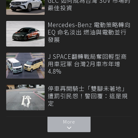
GLC 如何成為台灣 SUV 市場的
最佳投資
Mercedes-Benz 電動策略轉向
EQ 命名淡出 燃油與電動並行
發展
J SPACE翻轉戰局奪回輕型商
用車冠軍 台灣2月車市年增
4.8%
停車再開騎士「雙腳未著地」
遭罰引民怨！警回覆：這是規
定
More