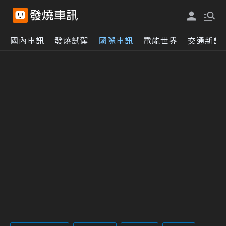
國內車訊
發燒試駕
國際車訊
電能世界
交通新訊