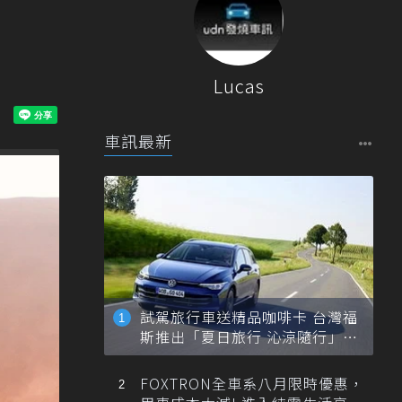
Lucas
車訊最新
試駕旅行車送精品咖啡卡 台灣福
斯推出「夏日旅行 沁涼隨行」活
動
FOXTRON全車系八月限時優惠，