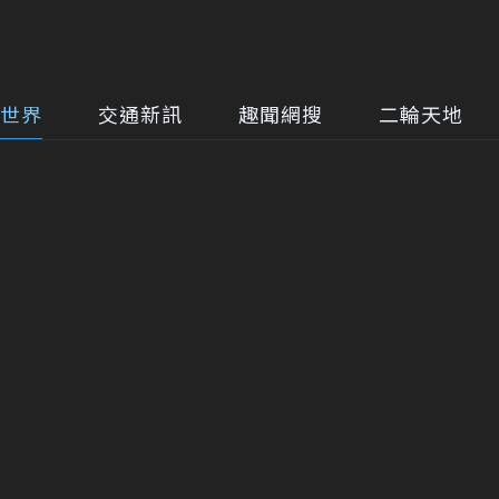
世界
交通新訊
趣聞網搜
二輪天地