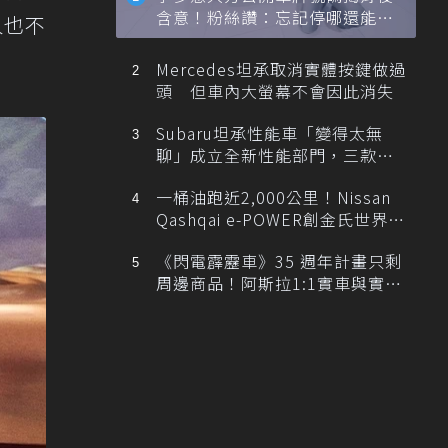
含意！粉絲讚：忘記停哪還能幫
人也不
忙找車
Mercedes坦承取消實體按鍵做過
頭 但車內大螢幕不會因此消失
Subaru坦承性能車「變得太無
聊」成立全新性能部門，三款手
排跑車開發中！
一桶油跑近2,000公里！Nissan
Qashqai e-POWER創金氏世界紀
錄
《閃電霹靂車》35 週年計畫只剩
周邊商品！阿斯拉1:1實車與實體
展覽雙雙喊卡