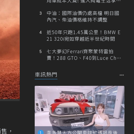
用車成本大減! 進入純電生活享
「零稅金＋零保養」新時代
中油：國際油價仍處高檔 明日國
內汽、柴油價格維持不調整
近50年只跑1.45萬公里！BMW E
21 320i宛如穿越近半世紀時間
七大夢幻Ferrari齊聚蒙特雷拍
賣！288 GTO、F40到Luce Cha
ssis 0一次登場
車訊熱門
銷售，
李多慧大方公開車牌號碼揭背後