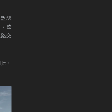
歐盟認
準。歐
道路交
因此，