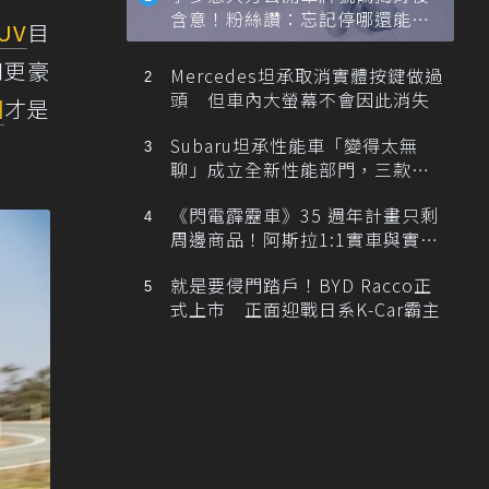
含意！粉絲讚：忘記停哪還能幫
UV
目
忙找車
和更豪
Mercedes坦承取消實體按鍵做過
頭 但車內大螢幕不會因此消失
洲
才是
Subaru坦承性能車「變得太無
聊」成立全新性能部門，三款手
排跑車開發中！
《閃電霹靂車》35 週年計畫只剩
周邊商品！阿斯拉1:1實車與實體
展覽雙雙喊卡
就是要侵門踏戶！BYD Racco正
式上市 正面迎戰日系K-Car霸主