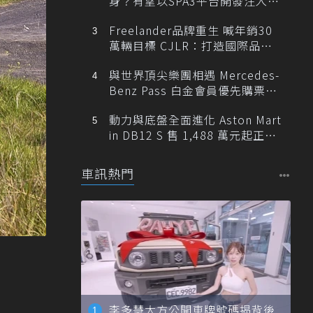
身？有望以SPA3平台開發注入80
0V動力
Freelander品牌重生 喊年銷30
萬輛目標 CJLR：打造國際品牌
半數銷量來自全球！
與世界頂尖樂團相遇 Mercedes-
Benz Pass 白金會員優先購票維
也納愛樂
動力與底盤全面進化 Aston Mart
in DB12 S 售 1,488 萬元起正式
登台
車訊熱門
李多慧大方公開車牌號碼揭背後