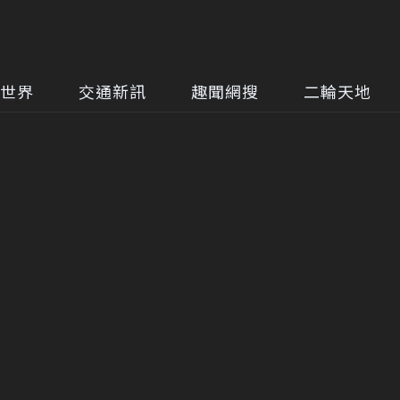
世界
交通新訊
趣聞網搜
二輪天地