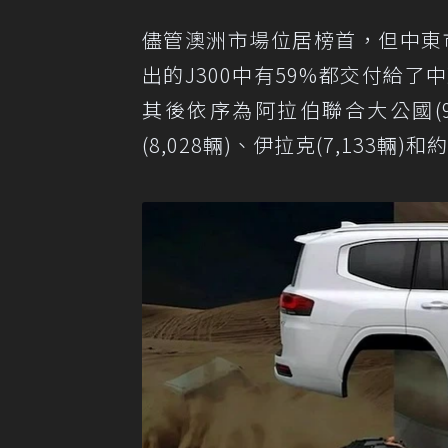
儘管澳洲市場位居榜首，但中東
出的J300中有59%都交付給了
其後依序為阿拉伯聯合大公國(9,3
(8,028輛)、伊拉克(7,133輛)和