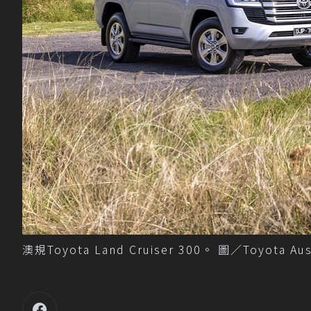
澳規Toyota Land Cruiser 300。 圖／Toyota Aus