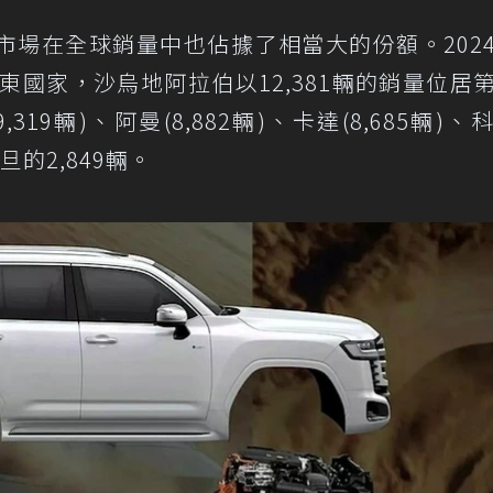
市場在全球銷量中也佔據了相當大的份額。202
中東國家，沙烏地阿拉伯以12,381輛的銷量位居
19輛)、阿曼(8,882輛)、卡達(8,685輛)、
約旦的2,849輛。