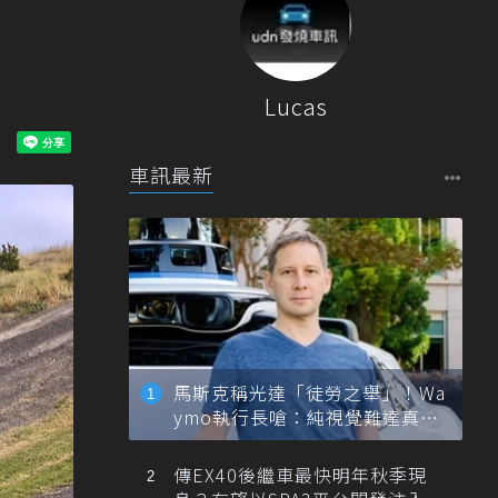
Lucas
車訊最新
馬斯克稱光達「徒勞之舉」！Wa
ymo執行長嗆：純視覺難達真正
自動駕駛
傳EX40後繼車最快明年秋季現