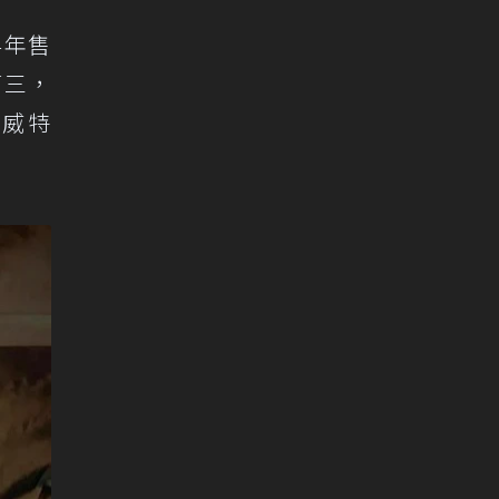
4年售
第三，
科威特