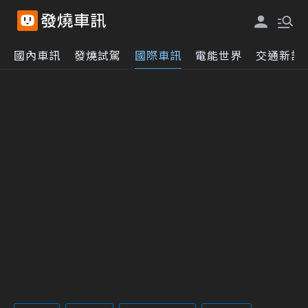
國內車訊
發燒試駕
國際車訊
電能世界
交通新訊