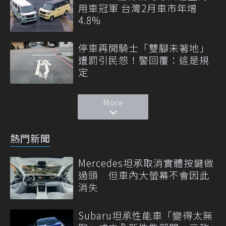
用車冠軍 台灣2月車市年增
4.8%
停車再開騎士「雙腳未著地」
遭罰引民怨！警回覆：這是規
定
More
熱門新聞
Mercedes坦承取消實體按鍵做
過頭 但車內大螢幕不會因此
消失
Subaru坦承性能車「變得太無