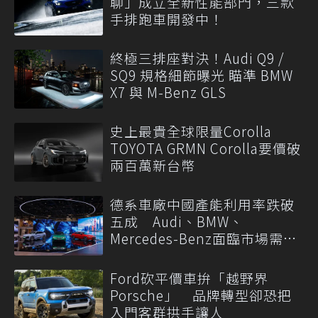
聊」成立全新性能部門，三款
手排跑車開發中！
終極三排座對決！Audi Q9 /
SQ9 規格細節曝光 瞄準 BMW
X7 與 M-Benz GLS
史上最貴全球限量Corolla
TOYOTA GRMN Corolla要價破
兩百萬新台幣
德系車廠中國產能利用率跌破
五成 Audi、BMW、
Mercedes-Benz面臨市場需求
轉變
Ford砍平價車拚「越野界
Porsche」 品牌轉型卻恐把
入門客群拱手讓人