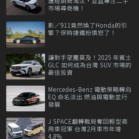
遭經銷商淘汰，並且專注二手
市場尋商機！
影／911竟然換了Honda的引
擎？保時捷鐵粉憤怒了！
讓對手望塵莫及！2025 年賓士
GLC 如何成為台灣 SUV 市場的
最佳投資
Mercedes-Benz 電動策略轉向
EQ 命名淡出 燃油與電動並行
發展
J SPACE翻轉戰局奪回輕型商
用車冠軍 台灣2月車市年增
4.8%