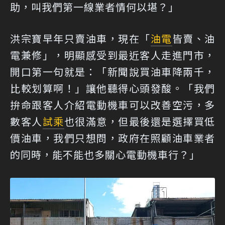
助，叫我們第一線業者情何以堪？」
洪宗寶早年只賣油車，現在「
油電
皆賣、油
電兼修」，明顯感受到最近客人走進門市，
開口第一句就是：「新聞說買油車降兩千，
比較划算啊！」讓他聽得心頭發酸。「我們
拚命跟客人介紹電動機車可以改善空污，多
數客人
試乘
也很滿意，但最後還是選擇買低
價油車，我們只想問，政府在照顧油車業者
的同時，能不能也多關心電動機車行？」