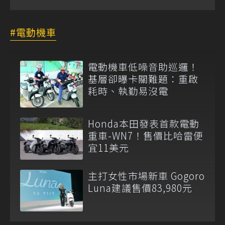
電動機車
電動機車低噪音助巡邏！
基層卻曝卡關難題：重啟
耗時、執勤易沒電
Honda本田發表首款電動
重車-WN7！售價比哈雷便
宜11美元
主打女性市場新車 Gogoro
Luna建議售價83,980元