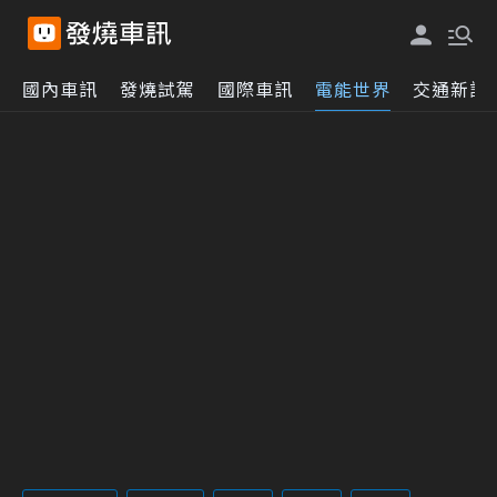
國內車訊
發燒試駕
國際車訊
電能世界
交通新訊