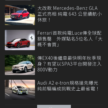
代
大改款 Mercedes-Benz GLA
正式亮相 純電 643 公里續航小
休旅！
Ferrari首款純電Luce傳全球配
額售罄 外媒點名5位名人「大
概不會買」
傳EX40後繼車最快明年秋季現
身？有望以SPA3平台開發注入
800V動力
Audi A2 e-tron規格搶先曝光
純前驅編成挑戰史上最省電！