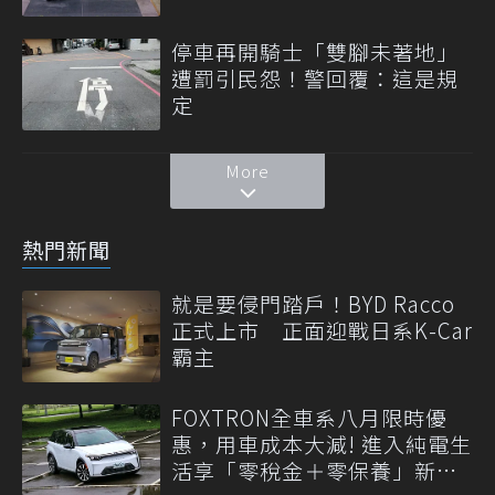
停車再開騎士「雙腳未著地」
遭罰引民怨！警回覆：這是規
定
More
熱門新聞
就是要侵門踏戶！BYD Racco
正式上市 正面迎戰日系K-Car
霸主
FOXTRON全車系八月限時優
惠，用車成本大減! 進入純電生
活享「零稅金＋零保養」新時