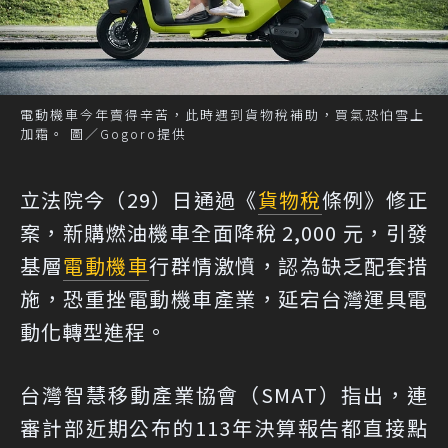
電動機車今年賣得辛苦，此時遇到貨物稅補助，買氣恐怕雪上
加霜。 圖／Gogoro提供
立法院今（29）日通過《
貨物稅
條例》修正
案，新購燃油機車全面降稅 2,000 元，引發
基層
電動機車
行群情激憤，認為缺乏配套措
施，恐重挫電動機車產業，延宕台灣運具電
動化轉型進程。
台灣智慧移動產業協會（SMAT）指出，連
審計部近期公布的113年決算報告都直接點