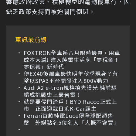
響應政府政策、積極轉型的電動機車行，因
缺乏政策支持而被迫關門倒閉。
車訊最前線
FOXTRON全車系八月限時優惠，用車
成本大減! 進入純電生活享「零稅金＋
零保養」新時代
傳EX40後繼車最快明年秋季現身？有
望以SPA3平台開發注入800V動力
Audi A2 e-tron規格搶先曝光 純前驅
編成挑戰史上最省電！
就是要侵門踏戶！BYD Racco正式上
市 正面迎戰日系K-Car霸主
Ferrari首款純電Luce傳全球配額售
罄 外媒點名5位名人「大概不會買」