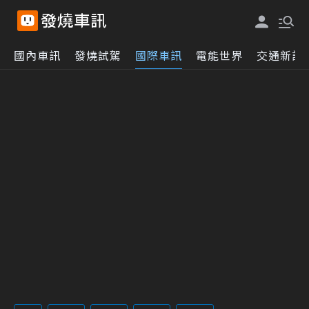
國內車訊
發燒試駕
國際車訊
電能世界
交通新訊