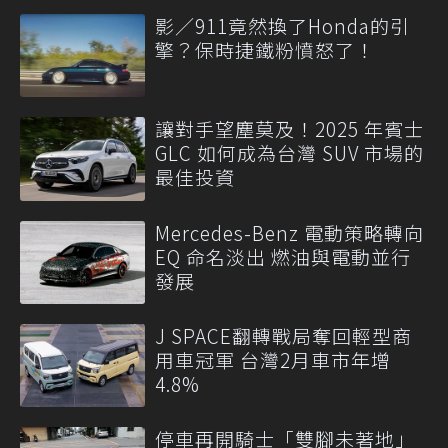
影／911竟然換了Honda的引
擎？保時捷鐵粉憤怒了！
讓對手望塵莫及！2025 年賓士
GLC 如何成為台灣 SUV 市場的
最佳投資
Mercedes-Benz 電動策略轉向
EQ 命名淡出 燃油與電動並行
發展
J SPACE翻轉戰局奪回輕型商
用車冠軍 台灣2月車市年增
4.8%
停車再開騎士「雙腳未著地」