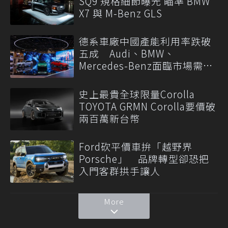
SQ9 規格細節曝光 瞄準 BMW
X7 與 M-Benz GLS
德系車廠中國產能利用率跌破
五成 Audi、BMW、
Mercedes-Benz面臨市場需求
轉變
史上最貴全球限量Corolla
TOYOTA GRMN Corolla要價破
兩百萬新台幣
Ford砍平價車拚「越野界
Porsche」 品牌轉型卻恐把
入門客群拱手讓人
More