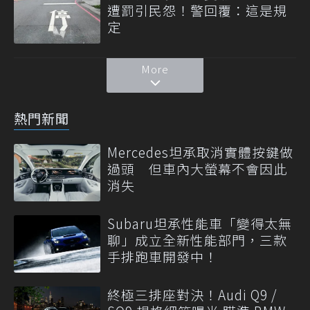
遭罰引民怨！警回覆：這是規
定
More
熱門新聞
Mercedes坦承取消實體按鍵做
過頭 但車內大螢幕不會因此
消失
Subaru坦承性能車「變得太無
聊」成立全新性能部門，三款
手排跑車開發中！
終極三排座對決！Audi Q9 /