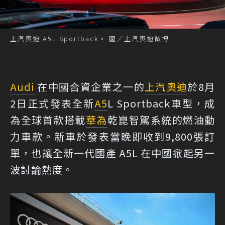
上汽奧迪 A5L Sportback。 圖／上汽奧迪微博
Audi
在中國合資企業之一的
上汽
奧迪
於8月
2日正式發表全新
A5
L Sportback車型，成
為全球首款搭載
華為
乾崑智駕系統的燃油動
力車款。新車於發表當晚即收到9,800張訂
單，也讓全新一代國產 A5L 在中國掀起另一
波討論熱度。