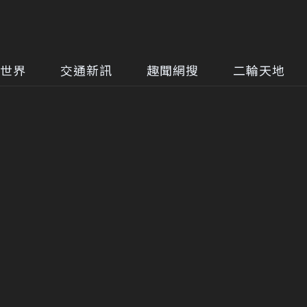
世界
交通新訊
趣聞網搜
二輪天地