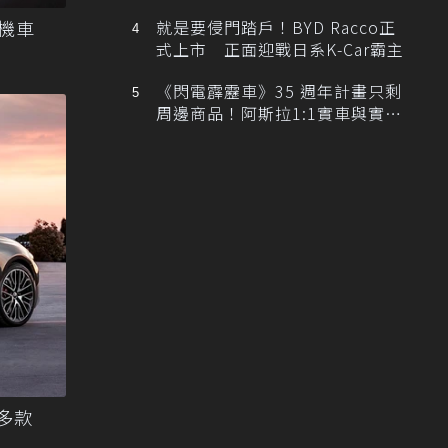
排跑車開發中！
燃機車
就是要侵門踏戶！BYD Racco正
式上市 正面迎戰日系K-Car霸主
《閃電霹靂車》35 週年計畫只剩
周邊商品！阿斯拉1:1實車與實體
展覽雙雙喊卡
與多款