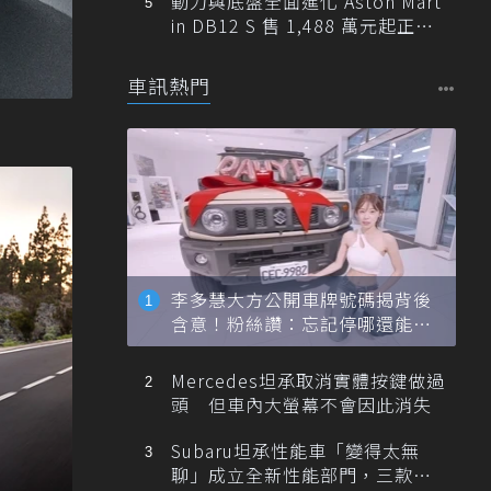
動力與底盤全面進化 Aston Mart
in DB12 S 售 1,488 萬元起正式
登台
車訊熱門
？
李多慧大方公開車牌號碼揭背後
含意！粉絲讚：忘記停哪還能幫
忙找車
Mercedes坦承取消實體按鍵做過
頭 但車內大螢幕不會因此消失
Subaru坦承性能車「變得太無
聊」成立全新性能部門，三款手