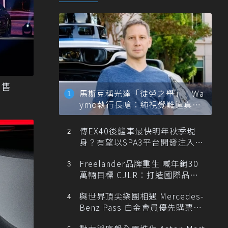
 售
馬斯克稱光達「徒勞之舉」！Wa
ymo執行長嗆：純視覺難達真正
自動駕駛
傳EX40後繼車最快明年秋季現
身？有望以SPA3平台開發注入80
0V動力
Freelander品牌重生 喊年銷30
萬輛目標 CJLR：打造國際品牌
半數銷量來自全球！
與世界頂尖樂團相遇 Mercedes-
Benz Pass 白金會員優先購票維
也納愛樂