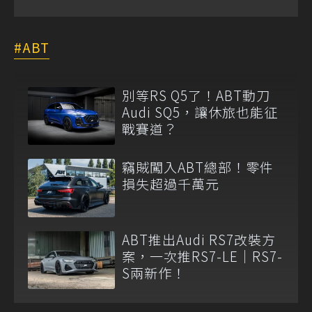
ABT
別等RS Q5了！ABT動刀
Audi SQ5，讓休旅也能征
戰賽道？
竊賊闖入ABT總部！零件
損失超過千萬元
ABT推出Audi RS7改裝方
案，一次推RS7-LE｜RS7-
S兩新作！