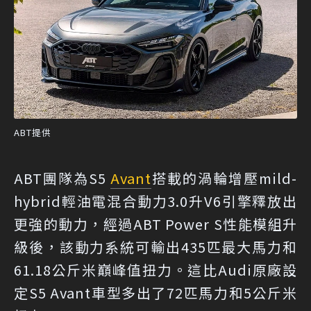
ABT提供
ABT團隊為S5
Avant
搭載的渦輪增壓mild-
hybrid輕油電混合動力3.0升V6引擎釋放出
更強的動力，經過ABT Power S性能模組升
級後，該動力系統可輸出435匹最大馬力和
61.18公斤米巔峰值扭力。這比Audi原廠設
定S5 Avant車型多出了72匹馬力和5公斤米