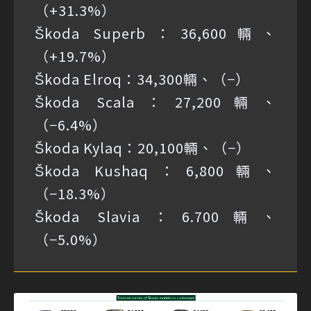
（+31.3%）
Škoda Superb：36,600輛、
（+19.7%）
Škoda Elroq：34,300輛、（−）
Škoda Scala：27,200輛、
（−6.4%）
Škoda Kylaq：20,100輛、（−）
Škoda Kushaq：6,800輛、
（−18.3%）
Škoda Slavia：6.700輛、
（−5.0%）