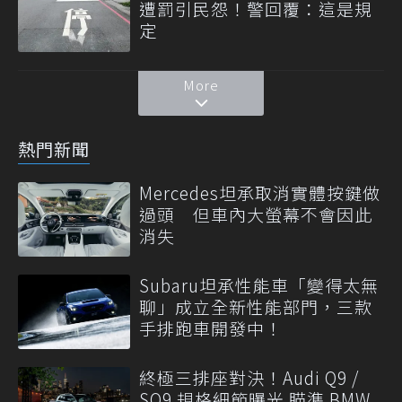
遭罰引民怨！警回覆：這是規
定
More
熱門新聞
Mercedes坦承取消實體按鍵做
過頭 但車內大螢幕不會因此
消失
Subaru坦承性能車「變得太無
聊」成立全新性能部門，三款
手排跑車開發中！
終極三排座對決！Audi Q9 /
SQ9 規格細節曝光 瞄準 BMW