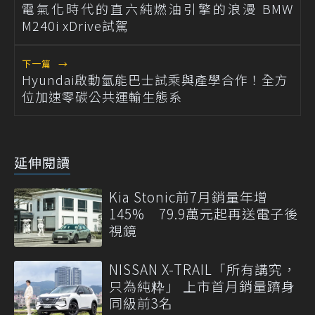
電氣化時代的直六純燃油引擎的浪漫 BMW
M240i xDrive試駕
下一篇
→
Hyundai啟動氫能巴士試乘與產學合作！全方
位加速零碳公共運輸生態系
延伸閱讀
Kia Stonic前7月銷量年增
145% 79.9萬元起再送電子後
視鏡
NISSAN X-TRAIL「所有講究，
只為純粋」 上市首月銷量躋身
同級前3名