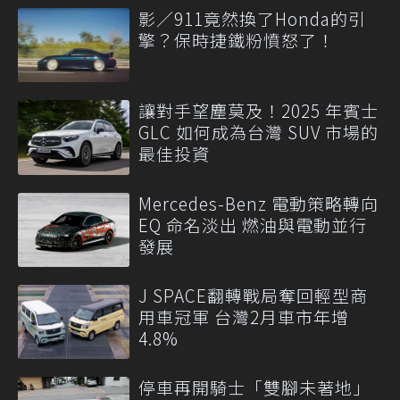
影／911竟然換了Honda的引
擎？保時捷鐵粉憤怒了！
讓對手望塵莫及！2025 年賓士
GLC 如何成為台灣 SUV 市場的
最佳投資
Mercedes-Benz 電動策略轉向
EQ 命名淡出 燃油與電動並行
發展
J SPACE翻轉戰局奪回輕型商
用車冠軍 台灣2月車市年增
4.8%
停車再開騎士「雙腳未著地」