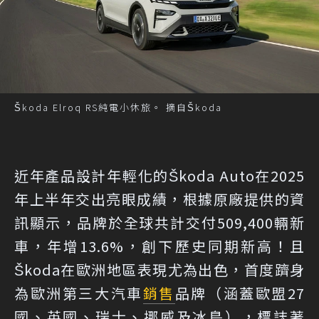
Škoda Elroq RS純電小休旅。 摘自Škoda
近年產品設計年輕化的Škoda Auto在2025
年上半年交出亮眼成績，根據原廠提供的資
訊顯示，品牌於全球共計交付509,400輛新
車，年增13.6%，創下歷史同期新高！且
Škoda在歐洲地區表現尤為出色，首度躋身
為歐洲第三大汽車
銷售
品牌（涵蓋歐盟27
國、英國、瑞士、挪威及冰島），標誌著