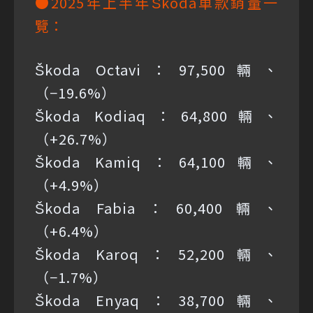
●2025年上半年Škoda車款銷量一
覽：
Škoda Octavi：97,500輛、
（−19.6%）
Škoda Kodiaq：64,800輛、
（+26.7%）
Škoda Kamiq：64,100輛、
（+4.9%）
Škoda Fabia：60,400輛、
（+6.4%）
Škoda Karoq：52,200輛、
（−1.7%）
Škoda Enyaq：38,700輛、