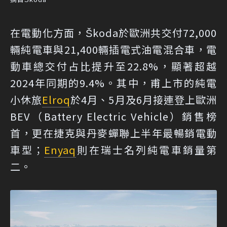
在電動化方面，Škoda於歐洲共交付72,000
輛純電車與21,400輛插電式油電混合車，電
動車總交付占比提升至22.8%，顯著超越
2024年同期的9.4%。其中，甫上市的純電
小休旅
Elroq
於4月、5月及6月接連登上歐洲
BEV（Battery Electric Vehicle）銷售榜
首，更在捷克與丹麥蟬聯上半年最暢銷電動
車型；
Enyaq
則在瑞士名列純電車銷量第
二。