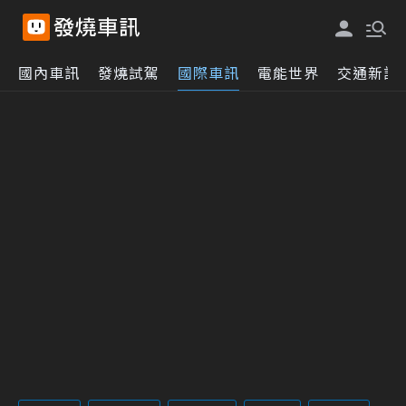
國內車訊
發燒試駕
國際車訊
電能世界
交通新訊