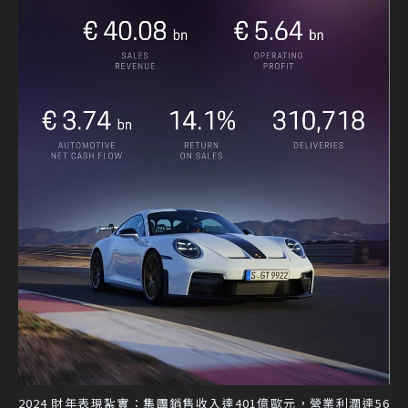
2024 財年表現紮實：集團銷售收入達401億歐元，營業利潤達56