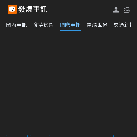
國內車訊
發燒試駕
國際車訊
電能世界
交通新訊