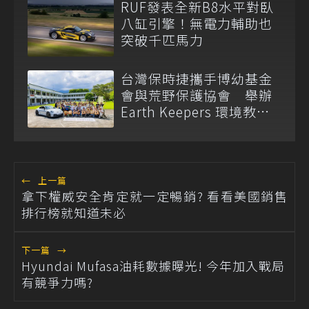
RUF發表全新B8水平對臥
八缸引擎！無電力輔助也
突破千匹馬力
台灣保時捷攜手博幼基金
會與荒野保護協會 舉辦
Earth Keepers 環境教育
夏令營
←
上一篇
拿下權威安全肯定就一定暢銷? 看看美國銷售
排行榜就知道未必
下一篇
→
Hyundai Mufasa油耗數據曝光! 今年加入戰局
有競爭力嗎?