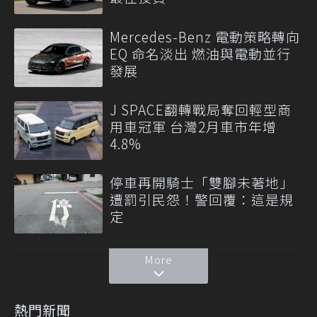
Mercedes-Benz 電動策略轉向
EQ 命名淡出 燃油與電動並行
發展
J SPACE翻轉戰局奪回輕型商
用車冠軍 台灣2月車市年增
4.8%
停車再開騎士「雙腳未著地」
遭罰引民怨！警回覆：這是規
定
More
熱門新聞