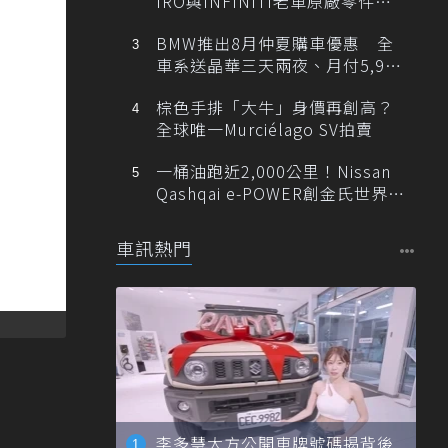
IRO與INFINITI老車原廠零件最
低1折
BMW推出8月仲夏購車優惠 全
車系送晶華三天兩夜、月付5,900
元起
棕色手排「大牛」身價再創高？
全球唯一Murciélago SV拍賣
一桶油跑近2,000公里！Nissan
Qashqai e-POWER創金氏世界紀
錄
車訊熱門
李多慧大方公開車牌號碼揭背後