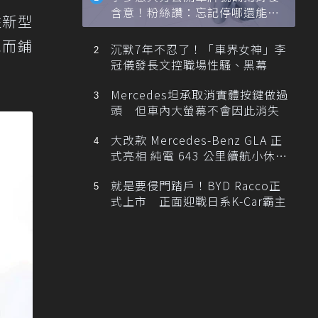
含意！粉絲讚：忘記停哪還能幫
性新型
忙找車
現而鋪
沉默7年不忍了！「車界女神」李
冠儀發長文控職場性騷、黑幕
Mercedes坦承取消實體按鍵做過
頭 但車內大螢幕不會因此消失
大改款 Mercedes-Benz GLA 正
式亮相 純電 643 公里續航小休
旅！
就是要侵門踏戶！BYD Racco正
式上市 正面迎戰日系K-Car霸主