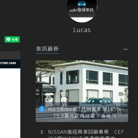
Lucas
車訊最新
Kia Stonic前7月銷量年增145%
79.9萬元起再送電子後視鏡
NISSAN推經典車回廠專案 CEF