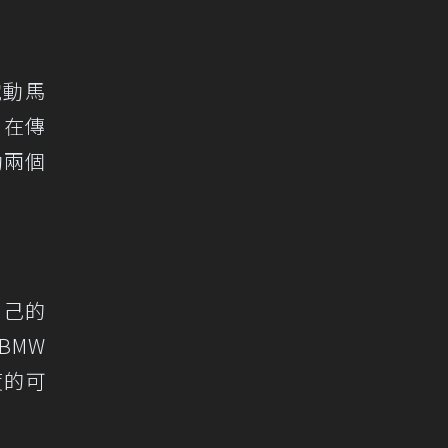
電動馬
。在傳
動兩個
自己的
BMW
度的可