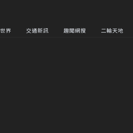
世界
交通新訊
趣聞網搜
二輪天地