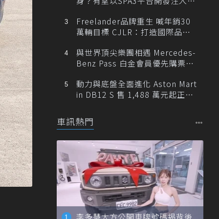
身？有望以SPA3平台開發注入80
0V動力
Freelander品牌重生 喊年銷30
萬輛目標 CJLR：打造國際品牌
半數銷量來自全球！
與世界頂尖樂團相遇 Mercedes-
Benz Pass 白金會員優先購票維
也納愛樂
動力與底盤全面進化 Aston Mart
in DB12 S 售 1,488 萬元起正式
登台
車訊熱門
李多慧大方公開車牌號碼揭背後