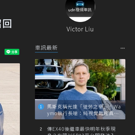
召回
Victor Liu
車訊最新
馬斯克稱光達「徒勞之舉」！Wa
ymo執行長嗆：純視覺難達真正
自動駕駛
傳EX40後繼車最快明年秋季現