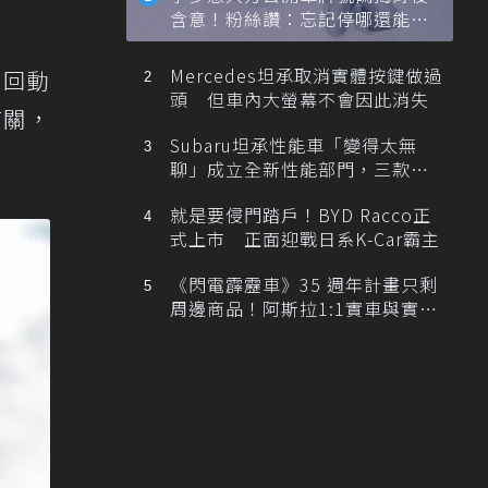
含意！粉絲讚：忘記停哪還能幫
忙找車
Mercedes坦承取消實體按鍵做過
召回動
頭 但車內大螢幕不會因此消失
有關，
Subaru坦承性能車「變得太無
聊」成立全新性能部門，三款手
排跑車開發中！
就是要侵門踏戶！BYD Racco正
式上市 正面迎戰日系K-Car霸主
《閃電霹靂車》35 週年計畫只剩
周邊商品！阿斯拉1:1實車與實體
展覽雙雙喊卡