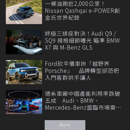
一桶油跑近2,000公里！
Nissan Qashqai e-POWER創
金氏世界紀錄
終極三排座對決！Audi Q9 /
SQ9 規格細節曝光 瞄準 BMW
X7 與 M-Benz GLS
Ford砍平價車拚「越野界
Porsche」 品牌轉型卻恐把
入門客群拱手讓人
德系車廠中國產能利用率跌破
五成 Audi、BMW、
Mercedes-Benz面臨市場需求
轉變
More