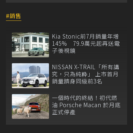
銷售
Kia Stonic前7月銷量年增
145% 79.9萬元起再送電
子後視鏡
NISSAN X-TRAIL「所有講
究，只為純粋」 上市首月
銷量躋身同級前3名
一個時代的終結！初代燃
油 Porsche Macan 於月底
正式停產