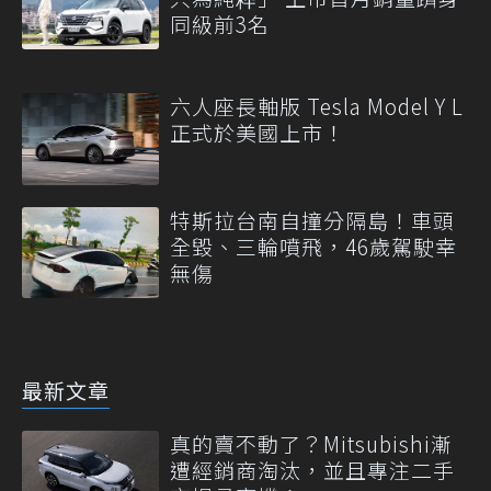
同級前3名
六人座長軸版 Tesla Model Y L
正式於美國上市！
特斯拉台南自撞分隔島！車頭
全毀、三輪噴飛，46歲駕駛幸
無傷
最新文章
真的賣不動了？Mitsubishi漸
遭經銷商淘汰，並且專注二手