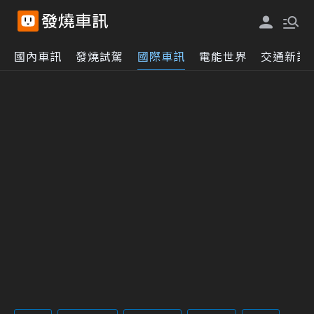
國內車訊
發燒試駕
國際車訊
電能世界
交通新訊