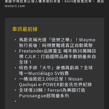
美國市場如果以個人購車類別來看，RAV4是銷售冠軍。 摘自
motor1.com
車訊最前線
馬斯克稱光達「徒勞之舉」！Waymo
執行長嗆：純視覺難達真正自動駕駛
Freelander品牌重生 喊年銷30萬輛目
標 CJLR：打造國際品牌半數銷量來自
全球！
棕色手排「大牛」身價再創高？全球
唯一Murciélago SV拍賣
一桶油跑近2,000公里！Nissan
Qashqai e-POWER創金氏世界紀錄
全球僅10輛！Ferrari為美國打造
Purosangue超限量系列