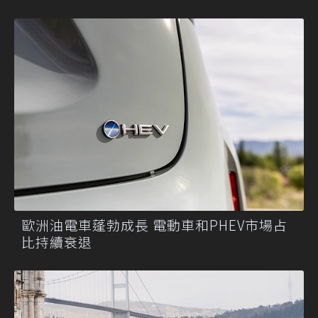
歐洲油電車蓬勃成長 電動車和PHEV市場占
比持續衰退