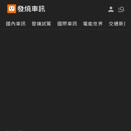
國內車訊
發燒試駕
國際車訊
電能世界
交通新訊