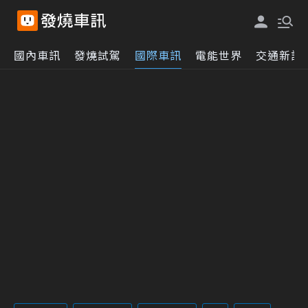
國內車訊
發燒試駕
國際車訊
電能世界
交通新訊