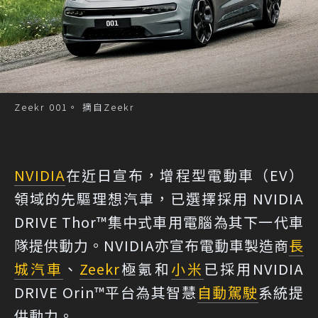
Zeekr 001。 摘自Zeekr
NVIDIA
在近日宣布，增程型電動車（EV）
領域的先驅理想汽車，已選擇採用 NVIDIA
DRIVE Thor™集中式車用電腦為其下一代車
隊提供動力。NVIDIA亦宣布電動車製造商
長
城汽車
、
Zeekr
極氪和
小米
已採用NVIDIA
DRIVE Orin™平台為其智慧
自動駕駛
系統提
供動力。