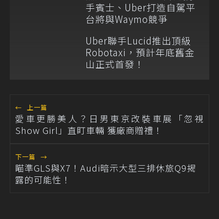
手賓士、Uber打造自駕平
台將與Waymo競爭
Uber聯手Lucid推出頂級
Robotaxi，預計年底舊金
山正式首發！
←
上一篇
愛車更勝美人？日男東京改裝車展「忽視
Show Girl」直盯車輛 獲廠商贈禮！
下一篇
→
瞄準GLS與X7！Audi暗示大型三排休旅Q9揭
露的可能性！