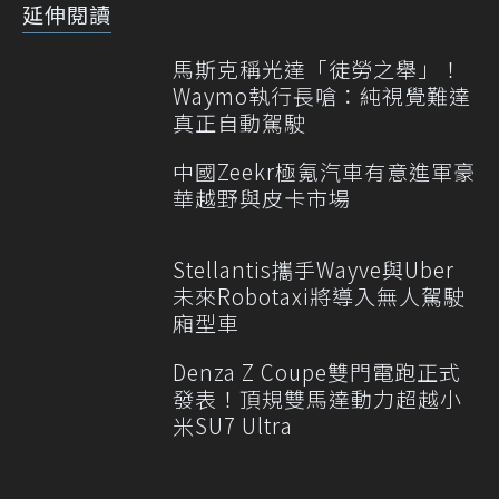
延伸閱讀
馬斯克稱光達「徒勞之舉」！
Waymo執行長嗆：純視覺難達
真正自動駕駛
中國Zeekr極氪汽車有意進軍豪
華越野與皮卡市場
Stellantis攜手Wayve與Uber
未來Robotaxi將導入無人駕駛
廂型車
Denza Z Coupe雙門電跑正式
發表！頂規雙馬達動力超越小
米SU7 Ultra