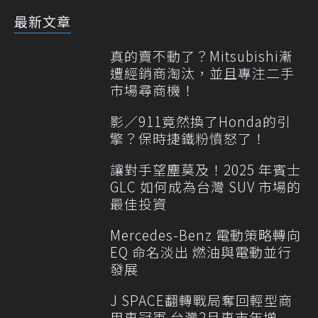
最新文章
真的賣不動了？Mitsubishi漸
遭經銷商淘汰，並且專注二手
市場尋商機！
影／911竟然換了Honda的引
擎？保時捷鐵粉憤怒了！
讓對手望塵莫及！2025 年賓士
GLC 如何成為台灣 SUV 市場的
最佳投資
Mercedes-Benz 電動策略轉向
EQ 命名淡出 燃油與電動並行
發展
J SPACE翻轉戰局奪回輕型商
用車冠軍 台灣2月車市年增