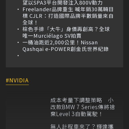
望以SPA3平台開發注入800V動力
Freelander品牌重生 喊年銷30萬輛目
標 CJLR：打造國際品牌半數銷量來自
全球！
棕色手排「大牛」身價再創高？全球
唯一Murciélago SV拍賣
一桶油跑近2,000公里！Nissan
Qashqai e-POWER創金氏世界紀錄
NVIDIA
成本考量下調整策略 小
改款BMW 7 Series傳將捨
棄Level 3自動駕駛！
無人計程車來了？輝達攜