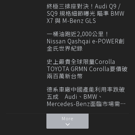
終極三排座對決！Audi Q9 /
SQ9 規格細節曝光 瞄準 BMW
X7 與 M-Benz GLS
一桶油跑近2,000公里！
Nissan Qashqai e-POWER創
金氏世界紀錄
史上最貴全球限量Corolla
TOYOTA GRMN Corolla要價破
兩百萬新台幣
德系車廠中國產能利用率跌破
五成 Audi、BMW、
Mercedes-Benz面臨市場需求
轉變
More