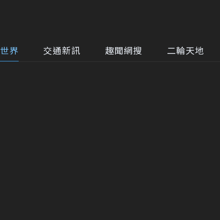
世界
交通新訊
趣聞網搜
二輪天地