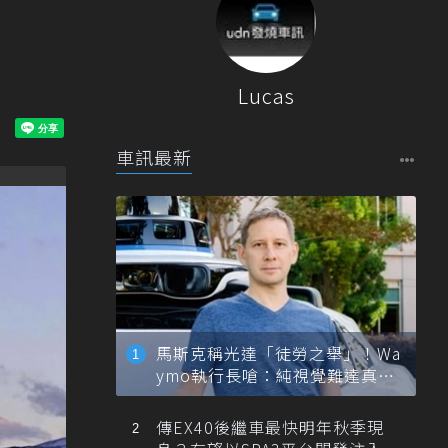
Lucas
車訊最新
馬斯克稱光達「徒勞之舉」！Wa
ymo執行長嗆：純視覺難達真正
自動駕駛
傳EX40後繼車最快明年秋季現