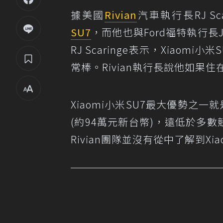
據美國
Rivian
汽車執行長RJ Sc
SU7
，而他也與Ford福特執行長J
RJ Scaringe表示，Xia
常棒。Rivian執行長說他如果
Xiaomi小米SU7最大優勢之一
(約94萬元新台幣)，遠低於多數
Rivian團隊並沒有從中了解到X