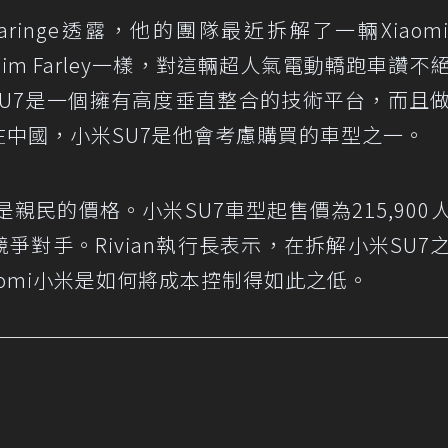
aringe透露，他的團隊最近拆解了一輛Xiaom
im Farley一樣，對這輛超人氣電動轎跑車讚不
omi小米SU7是一個擁有高度垂直整合的技術平台，而且
住在中國，小米SU7是他會考慮購買的車型之一。
就是親民的價格。小米SU7車型起售價為215,900
競爭對手。Rivian執行長表示，在拆解小米SU7
iaomi小米是如何將成本控制得如此之低。