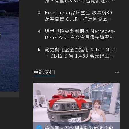
身？有望以SPA3平台開發注入80
0V動力
Freelander品牌重生 喊年銷30
萬輛目標 CJLR：打造國際品牌
半數銷量來自全球！
與世界頂尖樂團相遇 Mercedes-
Benz Pass 白金會員優先購票維
也納愛樂
動力與底盤全面進化 Aston Mart
in DB12 S 售 1,488 萬元起正式
登台
車訊熱門
李多慧大方公開車牌號碼揭背後