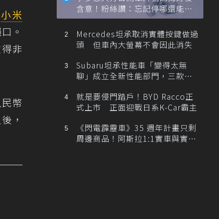
含意！粉絲讚：忘記停哪還能幫
i
小米
忙找車
絕口。
Mercedes坦承取消實體按鍵做過
頭 但車內大螢幕不會因此消失
做得非
Subaru坦承性能車「變得太無
聊」成立全新性能部門，三款手
排跑車開發中！
就是要侵門踏戶！BYD Racco正
人民幣
式上市 正面迎戰日系K-Car霸主
之後，
《閃電霹靂車》35 週年計畫只剩
周邊商品！阿斯拉1:1實車與實體
展覽雙雙喊卡