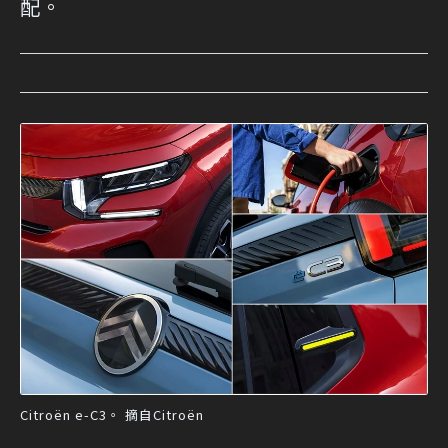
配。
Citroën e-C3。 摘自Citroën