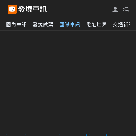
國內車訊
發燒試駕
國際車訊
電能世界
交通新訊