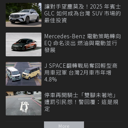
讓對手望塵莫及！2025 年賓士
GLC 如何成為台灣 SUV 市場的
最佳投資
Mercedes-Benz 電動策略轉向
EQ 命名淡出 燃油與電動並行
發展
J SPACE翻轉戰局奪回輕型商
用車冠軍 台灣2月車市年增
4.8%
停車再開騎士「雙腳未著地」
遭罰引民怨！警回覆：這是規
定
More