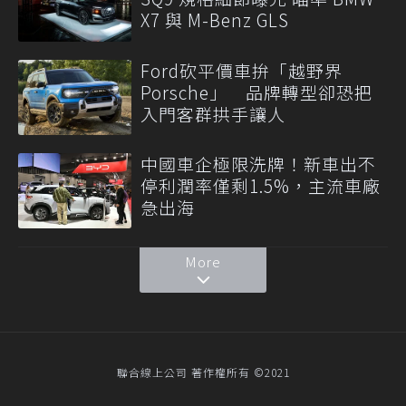
X7 與 M-Benz GLS
Ford砍平價車拚「越野界
Porsche」 品牌轉型卻恐把
入門客群拱手讓人
中國車企極限洗牌！新車出不
停利潤率僅剩1.5%，主流車廠
急出海
More
聯合線上公司 著作權所有 ©2021