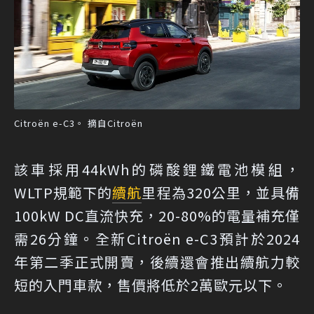
Citroën e-C3。 摘自Citroën
該車採用44kWh的磷酸鋰鐵電池模組，
WLTP規範下的
續航
里程為320公里，並具備
100kW DC直流快充，20-80%的電量補充僅
需26分鐘。全新Citroën e-C3預計於2024
年第二季正式開賣，後續還會推出續航力較
短的入門車款，售價將低於2萬歐元以下。