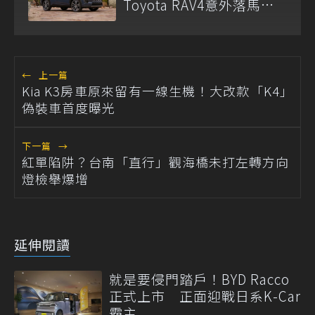
Toyota RAV4意外落馬引
熱議
←
上一篇
Kia K3房車原來留有一線生機！大改款「K4」
偽裝車首度曝光
下一篇
→
紅單陷阱？台南「直行」觀海橋未打左轉方向
燈檢舉爆增
延伸閱讀
就是要侵門踏戶！BYD Racco
正式上市 正面迎戰日系K-Car
霸主