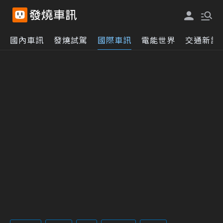
國內車訊
發燒試駕
國際車訊
電能世界
交通新訊