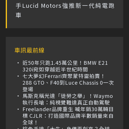
手Lucid Motors強推新一代純電跑
車
車訊最前線
近50年只跑1.45萬公里！BMW E21
320i宛如穿越近半世紀時間
七大夢幻Ferrari齊聚蒙特雷拍賣！
288 GTO、F40到Luce Chassis 0一次
登場
馬斯克稱光達「徒勞之舉」！Waymo
執行長嗆：純視覺難達真正自動駕駛
Freelander品牌重生 喊年銷30萬輛目
標 CJLR：打造國際品牌半數銷量來自
全球！
棕色手排「大牛」身價再創高？全球