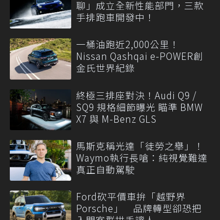
聊」成立全新性能部門，三款
手排跑車開發中！
一桶油跑近2,000公里！
Nissan Qashqai e-POWER創
金氏世界紀錄
終極三排座對決！Audi Q9 /
SQ9 規格細節曝光 瞄準 BMW
X7 與 M-Benz GLS
馬斯克稱光達「徒勞之舉」！
Waymo執行長嗆：純視覺難達
真正自動駕駛
Ford砍平價車拚「越野界
Porsche」 品牌轉型卻恐把
入門客群拱手讓人