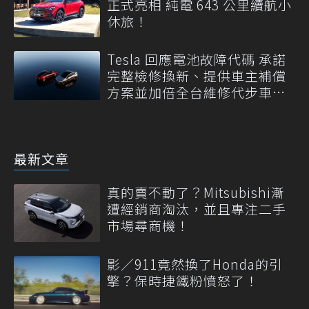
正式亮相 純電 643 公里續航小
休旅！
Tesla 回應電池故障代碼 承諾
完整檢修換新、提供車主補償
方案並加倍全台維修代步車數
量
最新文章
真的賣不動了？Mitsubishi漸
遭經銷商淘汰，並且專注二手
市場尋商機！
影／911竟然換了Honda的引
擎？保時捷鐵粉憤怒了！