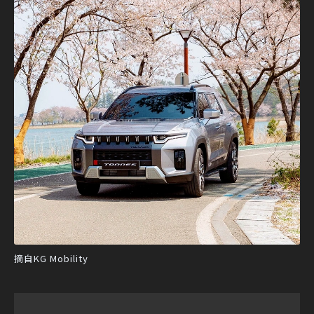
摘自KG Mobility