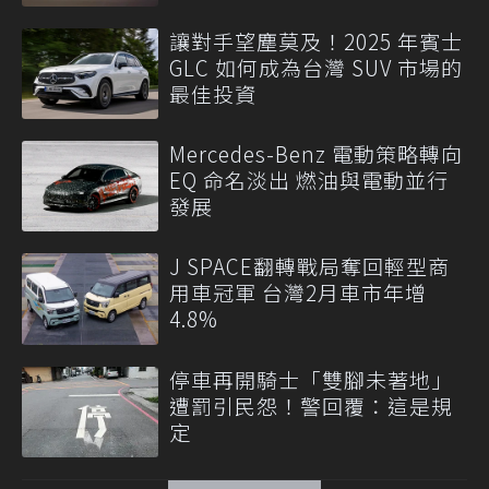
讓對手望塵莫及！2025 年賓士
GLC 如何成為台灣 SUV 市場的
最佳投資
Mercedes-Benz 電動策略轉向
EQ 命名淡出 燃油與電動並行
發展
J SPACE翻轉戰局奪回輕型商
用車冠軍 台灣2月車市年增
4.8%
停車再開騎士「雙腳未著地」
遭罰引民怨！警回覆：這是規
定