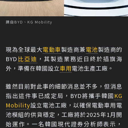
摘自BYD、KG Mobility
現為全球最大
電動車
製造商兼
電池
製造商的
BYD
比亞迪
，其製造業務近日終於插旗海
外，準備在韓國設立
車用
電池生產工廠。
雖然目前對此事的細節消息並不多，但消息
指出這件事已成定局，BYD將攜手韓國
KG
Mobility
設立電池工廠，以確保電動車用電
池模組的供貨穩定，工廠將於2025年1月開
始運作。一名韓國現代證券分析師表示，