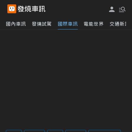
國內車訊
發燒試駕
國際車訊
電能世界
交通新訊