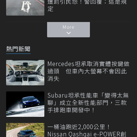
遭罰引民怨！警回覆：這是規
定
More
熱門新聞
Mercedes坦承取消實體按鍵做
過頭 但車內大螢幕不會因此
消失
Subaru坦承性能車「變得太無
聊」成立全新性能部門，三款
手排跑車開發中！
一桶油跑近2,000公里！
Nissan Qashqai e-POWER創