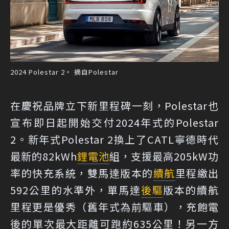
2024 Polestar 2。 摘自Polestar
在慶祝品牌立下新里程碑一刻，Polestar也
宣布即日起開始交付2024年式的Polestar
2。新年式Polestar 2換上了CATL寧德時代
最新的82kWh
鋰電池
組，支援最高205kW功
率的快充系統，雙馬達版本的
續航
里程繳出
592公里的水準外，單馬達
後驅
版本的續航
里程更是優秀（舊年式為前驅車），充飽電
後的單次最大距離可跑約635公里！另一方