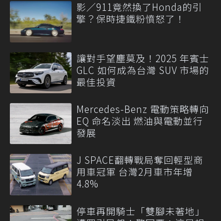
影／911竟然換了Honda的引
擎？保時捷鐵粉憤怒了！
讓對手望塵莫及！2025 年賓士
GLC 如何成為台灣 SUV 市場的
最佳投資
Mercedes-Benz 電動策略轉向
EQ 命名淡出 燃油與電動並行
發展
J SPACE翻轉戰局奪回輕型商
用車冠軍 台灣2月車市年增
4.8%
停車再開騎士「雙腳未著地」