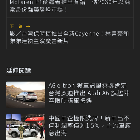
McLaren P1後繼者推出有譜 傳2030年以純
電身份強襲層峰市場！
下一篇
→
影／台灣保時捷推出全新Cayenne！林書豪和
弟弟連袂主演廣告新片
延伸閱讀
A6 e-tron 獲車訊風雲獎肯定
台灣奧迪推出 Audi A6 旗艦陣
容限時購車禮遇
中國車企極限洗牌！新車出不
停利潤率僅剩1.5%，主流車廠
急出海