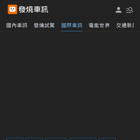
國內車訊
發燒試駕
國際車訊
電能世界
交通新訊