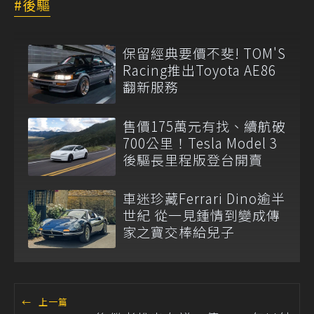
後驅
保留經典要價不斐! TOM'S
Racing推出Toyota AE86
翻新服務
售價175萬元有找、續航破
700公里！Tesla Model 3
後驅長里程版登台開賣
車迷珍藏Ferrari Dino逾半
世紀 從一見鍾情到變成傳
家之寶交棒給兒子
←
上一篇