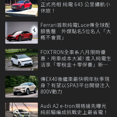
正式亮相 純電 643 公里續航小
休旅！
Ferrari首款純電Luce傳全球配
額售罄 外媒點名5位名人「大
概不會買」
FOXTRON全車系八月限時優
惠，用車成本大減! 進入純電生
活享「零稅金＋零保養」新時
代
傳EX40後繼車最快明年秋季現
身？有望以SPA3平台開發注入
800V動力
Audi A2 e-tron規格搶先曝光
純前驅編成挑戰史上最省電！