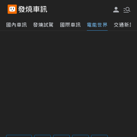
國內車訊
發燒試駕
國際車訊
電能世界
交通新訊