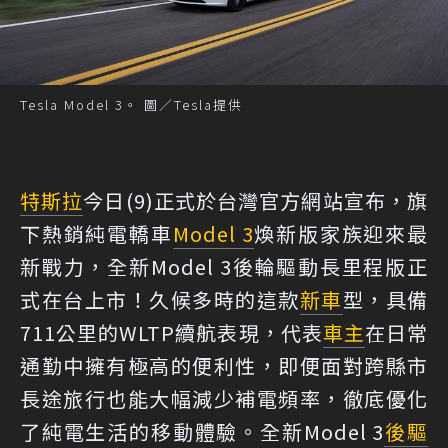
Tesla Model 3。 圖／Tesla提供
特斯拉
今日(9)正式於台灣官方網站宣布，旗
下熱銷純電轎車
Model 3
煥新版家族迎來最
新戰力，全新Model 3後輪驅動長里程版正
式在台上市！久候多時的這款
新車
型，具備
711公里的WLTP續航表現，代表
車主
在日常
通勤中擁有極高的便利性，即便面對跨縣市
長途旅行也能大幅減少補電頻率，徹底優化
了純電生活的移動體驗。全新Model 3
後驅