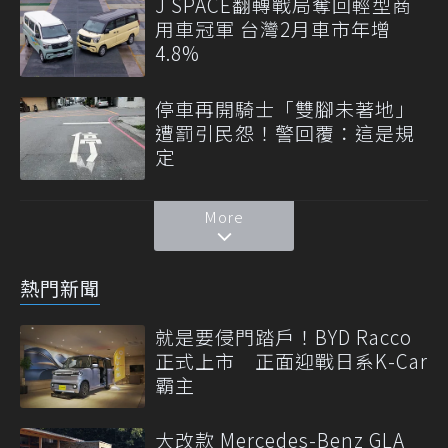
J SPACE翻轉戰局奪回輕型商
用車冠軍 台灣2月車市年增
4.8%
停車再開騎士「雙腳未著地」
遭罰引民怨！警回覆：這是規
定
More
熱門新聞
就是要侵門踏戶！BYD Racco
正式上市 正面迎戰日系K-Car
霸主
大改款 Mercedes-Benz GLA