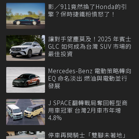
影／911竟然換了Honda的引
擎？保時捷鐵粉憤怒了！
讓對手望塵莫及！2025 年賓士
GLC 如何成為台灣 SUV 市場的
最佳投資
Mercedes-Benz 電動策略轉向
EQ 命名淡出 燃油與電動並行
發展
J SPACE翻轉戰局奪回輕型商
用車冠軍 台灣2月車市年增
4.8%
停車再開騎士「雙腳未著地」