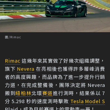
圖/Rimac
Rimac
這幾年來其實做了好幾次組織調整，
旗下
Nevera
在亮相後也獲得許多層峰消費
者的高度興趣，而品牌為了進一步提升行銷
力道，在完成整備後，團隊決定將 Nevera
搬到
紐柏林
北環
賽道
進行測時，結果係以 7
分 5.298 秒的速度測時擊敗
Tesla
Model S
Plaid，成為目前賽道上的電動車一哥！