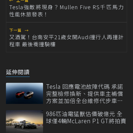
←
上一篇
Tesla強敵將現身？Mullen Five RS千匹馬力
性能休旅發表！
下一篇
→
又酒駕！台南安平21歲女開Audi撞行人再撞計
程車 最後衝撞騎樓
延伸閱讀
Tesla 回應電池故障代碼 承諾
完整檢修換新、提供車主補償
方案並加倍全台維修代步車數
量
986匹油電猛獸估價破億元 全
球僅4輛McLaren P1 GT將拍賣