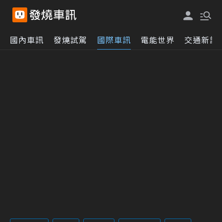
國內車訊
發燒試駕
國際車訊
電能世界
交通新訊