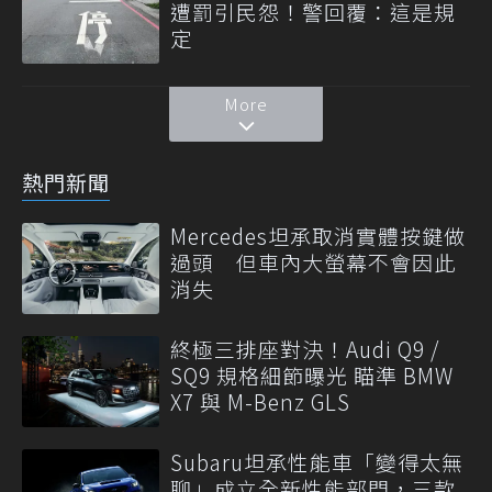
遭罰引民怨！警回覆：這是規
定
More
熱門新聞
Mercedes坦承取消實體按鍵做
過頭 但車內大螢幕不會因此
消失
終極三排座對決！Audi Q9 /
SQ9 規格細節曝光 瞄準 BMW
X7 與 M-Benz GLS
Subaru坦承性能車「變得太無
聊」成立全新性能部門，三款