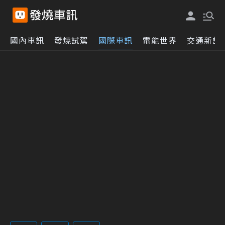
國內車訊
發燒試駕
國際車訊
電能世界
交通新訊