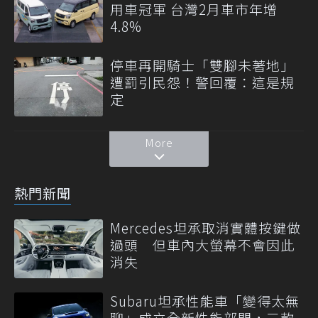
用車冠軍 台灣2月車市年增
4.8%
停車再開騎士「雙腳未著地」
遭罰引民怨！警回覆：這是規
定
More
熱門新聞
Mercedes坦承取消實體按鍵做
過頭 但車內大螢幕不會因此
消失
Subaru坦承性能車「變得太無
聊」成立全新性能部門，三款