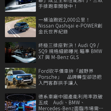
手排跑車開發中！
一桶油跑近2,000公里！
Nissan Qashqai e-POWER創
金氏世界紀錄
終極三排座對決！Audi Q9 /
SQ9 規格細節曝光 瞄準 BMW
X7 與 M-Benz GLS
Ford砍平價車拚「越野界
Porsche」 品牌轉型卻恐把
入門客群拱手讓人
德系車廠中國產能利用率跌破
五成 Audi、BMW、
Mercedes-Benz面臨市場需求