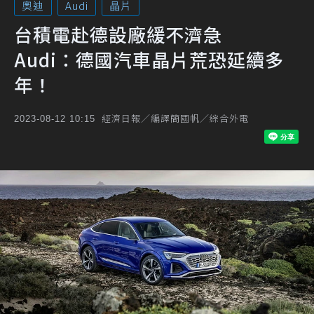
奧迪
Audi
晶片
台積電赴德設廠緩不濟急
Audi：德國汽車晶片荒恐延續多
年！
經濟日報／編譯簡國帆／綜合外電
2023-08-12 10:15