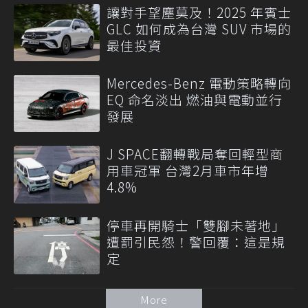
讓對手望塵莫及！2025 年賓士
GLC 如何成為台灣 SUV 市場的
最佳投資
Mercedes-Benz 電動策略轉向
EQ 命名淡出 燃油與電動並行
發展
J SPACE翻轉戰局奪回輕型商
用車冠軍 台灣2月車市年增
4.8%
停車再開騎士「雙腳未著地」
遭罰引民怨！警回覆：這是規
定
More