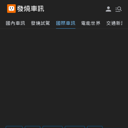
國內車訊
發燒試駕
國際車訊
電能世界
交通新訊