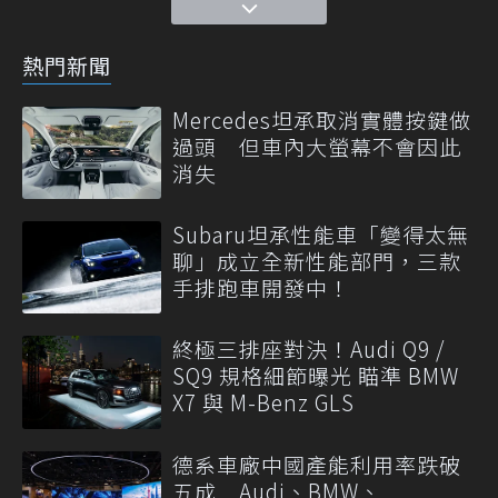
熱門新聞
Mercedes坦承取消實體按鍵做
過頭 但車內大螢幕不會因此
消失
Subaru坦承性能車「變得太無
聊」成立全新性能部門，三款
手排跑車開發中！
終極三排座對決！Audi Q9 /
SQ9 規格細節曝光 瞄準 BMW
X7 與 M-Benz GLS
德系車廠中國產能利用率跌破
五成 Audi、BMW、