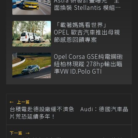
面換裝 Stellantis 模組化
平台
「載著媽媽看世界」
OPEL 歐吉汽車推出母親
節感恩回饋專案
Opel Corsa GSE純電鋼砲
紐柏林現蹤 278hp輸出瞄
準VW ID.Polo GTI
←
上一篇
台積電赴德設廠緩不濟急 Audi：德國汽車晶
片荒恐延續多年！
下一篇
→