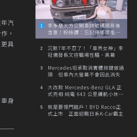
近年汽
李多慧大方公開車牌號碼揭背後
含意！粉絲讚：忘記停哪還能幫
合作，
忙找車
以更具
沉默7年不忍了！「車界女神」李
冠儀發長文控職場性騷、黑幕
Mercedes坦承取消實體按鍵做過
頭 但車內大螢幕不會因此消失
大改款 Mercedes-Benz GLA 正
式亮相 純電 643 公里續航小休
活車身
旅！
就是要侵門踏戶！BYD Racco正
式上市 正面迎戰日系K-Car霸主