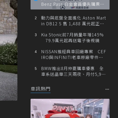
Benz Pass 白金會員優先購票維
也納愛樂
動力與底盤全面進化 Aston Mart
in DB12 S 售 1,488 萬元起正式
登台
Kia Stonic前7月銷量年增145%
79.9萬元起再送電子後視鏡
NISSAN推經典車回廠專案 CEF
IRO與INFINITI老車原廠零件最
低1折
BMW推出8月仲夏購車優惠 全
車系送晶華三天兩夜、月付5,900
元起
車訊熱門