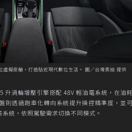
Stage 數位虛擬座艙，打造貼近現代數位生活。 圖／台灣奧迪 提供
 1.5 升渦輪增壓引擎搭配 48V 輕油電系統，在油
盤則透過跑車化轉向系統提升操控精準度，並
程式車身動態系統，依照駕駛需求切換不同模式。