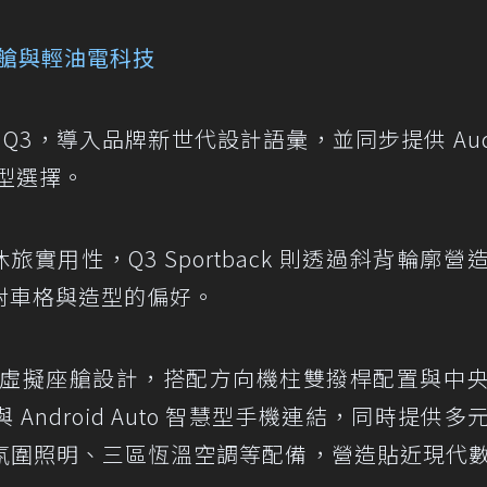
位座艙與輕油電科技
 Q3，導入品牌新世代設計語彙，並同步提供 Audi
 雙車型選擇。
休旅實用性，Q3 Sportback 則透過斜背輪廓營
對車格與造型的偏好。
ge 數位虛擬座艙設計，搭配方向機柱雙撥桿配置與中央 
y 與 Android Auto 智慧型手機連結，同時提供
氛圍照明、三區恆溫空調等配備，營造貼近現代