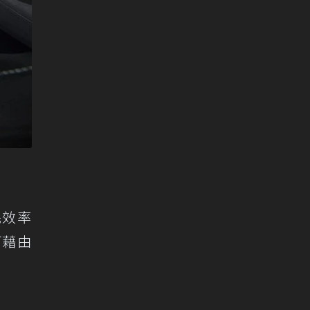
耗效率
可藉由