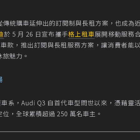
從傳統購車延伸出的訂閱制與長租方案，也成為
迪
於 5 月 26 日宣布攜手
格上
租車
展開移動服務
車款，推出訂閱與長租服務方案，讓消費者能
休旅魅力。
場
重要車系，Audi Q3 自首代車型問世以來，憑藉靈
位，全球累積超過 250 萬名車主。