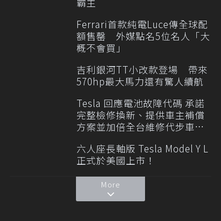
霸主
Ferrari首款純電Luce傳全球配
額售罄 外媒點名5位名人「大
概不會買」
吉利銀河TT小改款登場 帶來
570hp最大馬力還有驚人續航
Tesla 回應電池故障代碼 承諾
完整檢修換新、提供車主補償
方案並加倍全台維修代步車數
量
六人座長軸版 Tesla Model Y L
正式於美國上市！
More