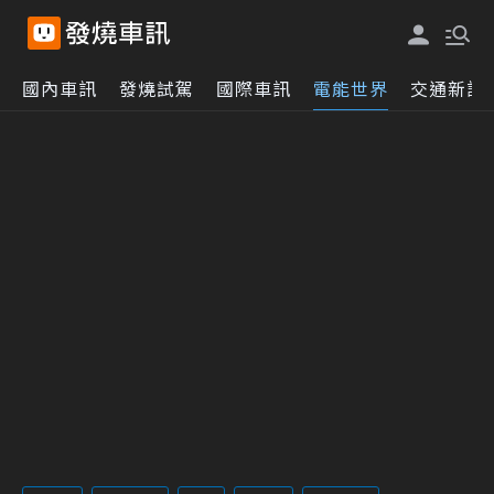
國內車訊
發燒試駕
國際車訊
電能世界
交通新訊