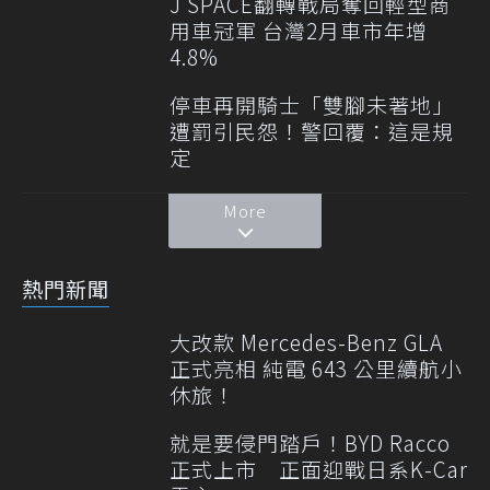
J SPACE翻轉戰局奪回輕型商
用車冠軍 台灣2月車市年增
4.8%
停車再開騎士「雙腳未著地」
遭罰引民怨！警回覆：這是規
定
More
熱門新聞
大改款 Mercedes-Benz GLA
正式亮相 純電 643 公里續航小
休旅！
就是要侵門踏戶！BYD Racco
正式上市 正面迎戰日系K-Car