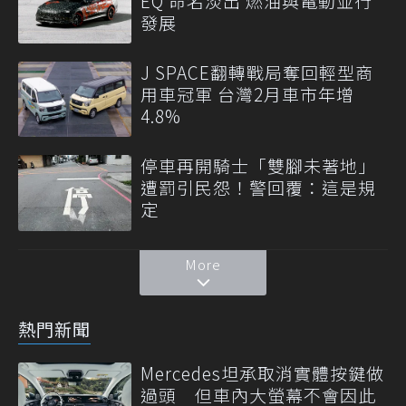
EQ 命名淡出 燃油與電動並行
發展
J SPACE翻轉戰局奪回輕型商
用車冠軍 台灣2月車市年增
4.8%
停車再開騎士「雙腳未著地」
遭罰引民怨！警回覆：這是規
定
More
熱門新聞
Mercedes坦承取消實體按鍵做
過頭 但車內大螢幕不會因此