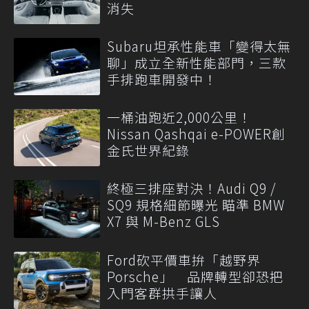
消失
Subaru坦承性能車「變得太無
聊」成立全新性能部門，三款
手排跑車開發中！
一桶油跑近2,000公里！
Nissan Qashqai e-POWER創
金氏世界紀錄
終極三排座對決！Audi Q9 /
SQ9 規格細節曝光 瞄準 BMW
X7 與 M-Benz GLS
Ford砍平價車拚「越野界
Porsche」 品牌轉型卻恐把
入門客群拱手讓人