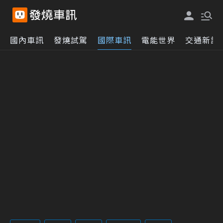
國內車訊
發燒試駕
國際車訊
電能世界
交通新訊