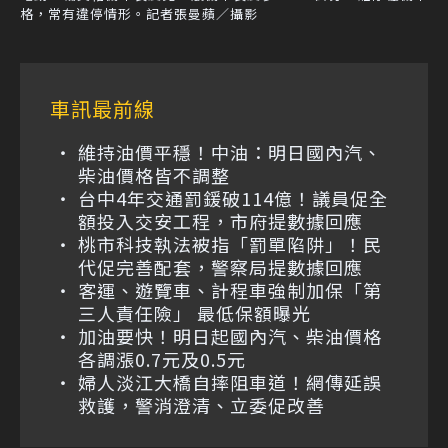
格，常有違停情形。記者張曼蘋／攝影
車訊最前線
維持油價平穩！中油：明日國內汽、
柴油價格皆不調整
台中4年交通罰鍰破114億！議員促全
額投入交安工程，市府提數據回應
桃市科技執法被指「罰單陷阱」！民
代促完善配套，警察局提數據回應
客運、遊覽車、計程車強制加保「第
三人責任險」 最低保額曝光
加油要快！明日起國內汽、柴油價格
各調漲0.7元及0.5元
婦人淡江大橋自摔阻車道！網傳延誤
救護，警消澄清、立委促改善