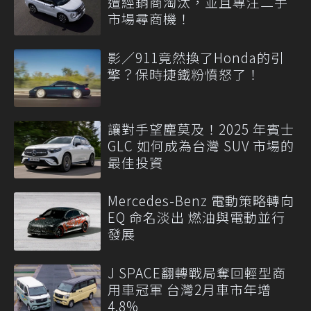
遭經銷商淘汰，並且專注二手
市場尋商機！
影／911竟然換了Honda的引
擎？保時捷鐵粉憤怒了！
讓對手望塵莫及！2025 年賓士
GLC 如何成為台灣 SUV 市場的
最佳投資
Mercedes-Benz 電動策略轉向
EQ 命名淡出 燃油與電動並行
發展
J SPACE翻轉戰局奪回輕型商
用車冠軍 台灣2月車市年增
4.8%