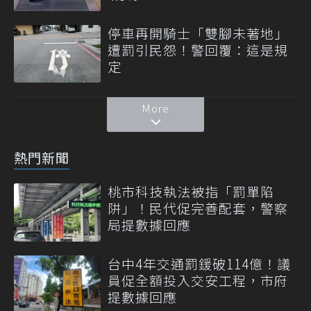
停車再開騎士「雙腳未著地」
遭罰引民怨！警回覆：這是規
定
More
熱門新聞
桃市科技執法被指「罰單陷
阱」！民代促完善配套，警察
局提數據回應
台中4年交通罰鍰破114億！議
員促全額投入交安工程，市府
提數據回應