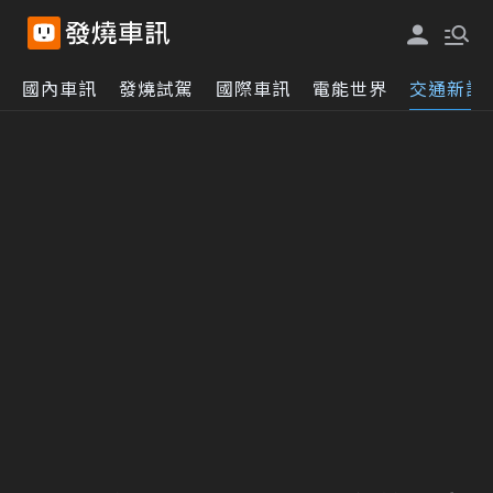
國內車訊
發燒試駕
國際車訊
電能世界
交通新訊