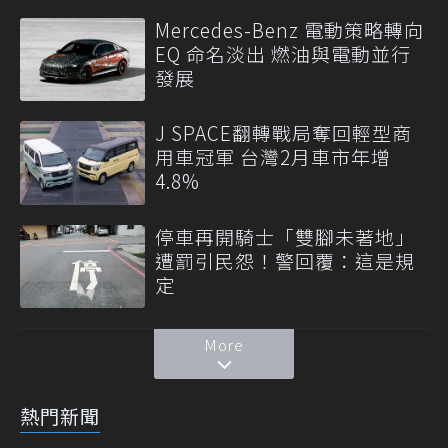
Mercedes-Benz 電動策略轉向
EQ 命名淡出 燃油與電動並行
發展
J SPACE翻轉戰局奪回輕型商
用車冠軍 台灣2月車市年增
4.8%
停車再開騎士「雙腳未著地」
遭罰引民怨！警回覆：這是規
定
More
熱門新聞