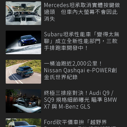
Mercedes坦承取消實體按鍵做
過頭 但車內大螢幕不會因此
消失
Subaru坦承性能車「變得太無
聊」成立全新性能部門，三款
手排跑車開發中！
一桶油跑近2,000公里！
Nissan Qashqai e-POWER創
金氏世界紀錄
終極三排座對決！Audi Q9 /
SQ9 規格細節曝光 瞄準 BMW
X7 與 M-Benz GLS
Ford砍平價車拚「越野界