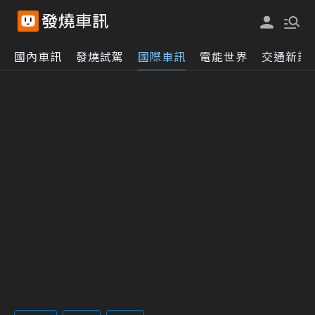
國內車訊
發燒試駕
國際車訊
電能世界
交通新訊