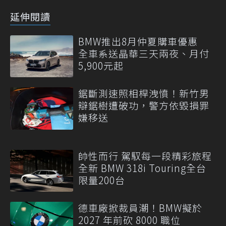
延伸閱讀
BMW推出8月仲夏購車優惠
全車系送晶華三天兩夜、月付
5,900元起
鋸斷測速照相桿洩憤！新竹男
辯鋸樹遭破功，警方依毀損罪
嫌移送
帥性而行 駕馭每一段精彩旅程
全新 BMW 318i Touring全台
限量200台
德車廠掀裁員潮！BMW擬於
2027 年前砍 8000 職位