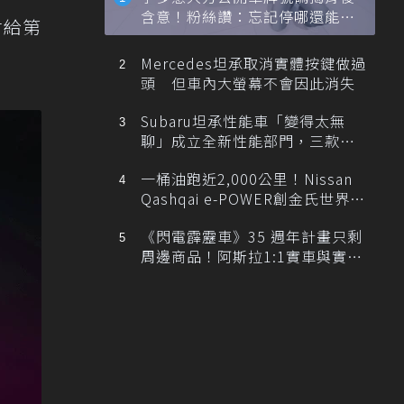
含意！粉絲讚：忘記停哪還能幫
付給第
忙找車
Mercedes坦承取消實體按鍵做過
頭 但車內大螢幕不會因此消失
Subaru坦承性能車「變得太無
聊」成立全新性能部門，三款手
排跑車開發中！
一桶油跑近2,000公里！Nissan
Qashqai e-POWER創金氏世界紀
錄
《閃電霹靂車》35 週年計畫只剩
周邊商品！阿斯拉1:1實車與實體
展覽雙雙喊卡