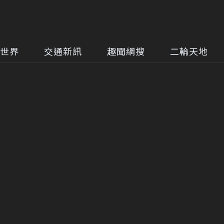
世界
交通新訊
趣聞網搜
二輪天地