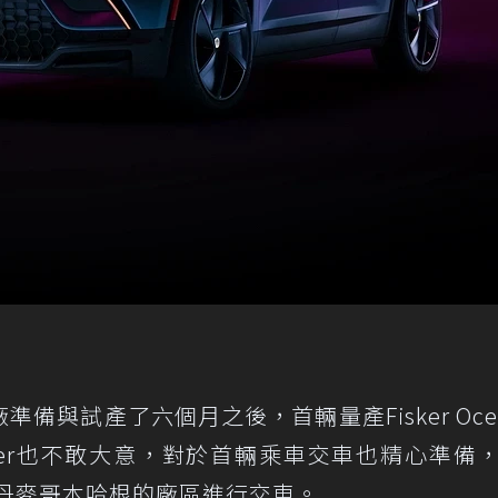
r工廠準備與試產了六個月之後，首輛量產Fisker Oce
ker也不敢大意，對於首輛乘車交車也精心準備
ker在位於丹麥哥本哈根的廠區進行交車。