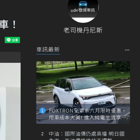
交車！
老司機丹尼斯
車訊最新
FOXTRON全車系八月限時優惠，
用車成本大減! 進入純電生活享
「零稅金＋零保養」新時代
中油：國際油價仍處高檔 明日國