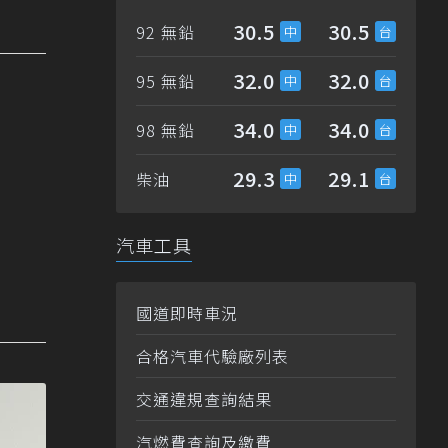
30.5
30.5
92 無鉛
32.0
32.0
95 無鉛
34.0
34.0
98 無鉛
29.3
29.1
柴油
汽車工具
國道即時車況
合格汽車代驗廠列表
交通違規查詢結果
汽燃費查詢及繳費