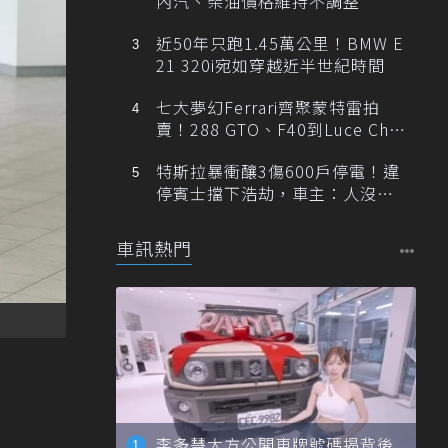
內汽、柴油價格維持不調整
近50年只跑1.45萬公里！BMW E
21 320i宛如穿越近半世紀時間
七大夢幻Ferrari齊聚蒙特雷拍
賣！288 GTO、F40到Luce Cha
ssis 0一次登場
特斯拉暴衝釀3傷600戶停電！違
停賓士擋下浩劫，車主：人沒事
就好
車訊熱門
李多慧大方公開車牌號碼揭背後