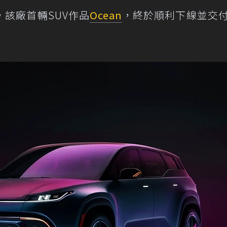
該廠首輛SUV作品
Ocean
，終於順利下線並交