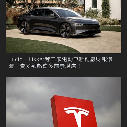
Lucid、Fisker等三家電動車新創廠財報慘
澹 賣多卻虧愈多前景堪慮！