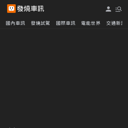
國內車訊
發燒試駕
國際車訊
電能世界
交通新訊