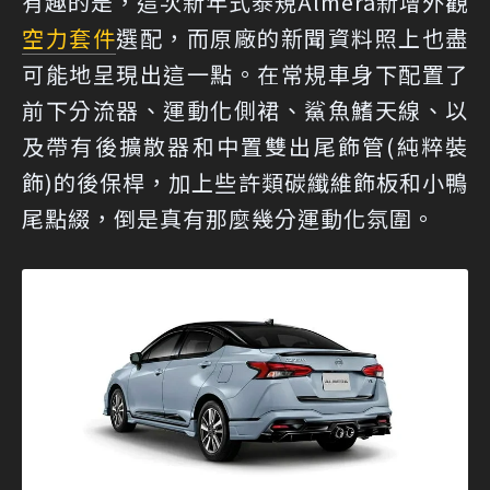
有趣的是，這次新年式泰規Almera新增外觀
空力套件
選配，而原廠的新聞資料照上也盡
可能地呈現出這一點。在常規車身下配置了
前下分流器、運動化側裙、鯊魚鰭天線、以
及帶有後擴散器和中置雙出尾飾管(純粹裝
飾)的後保桿，加上些許類碳纖維飾板和小鴨
尾點綴，倒是真有那麼幾分運動化氛圍。