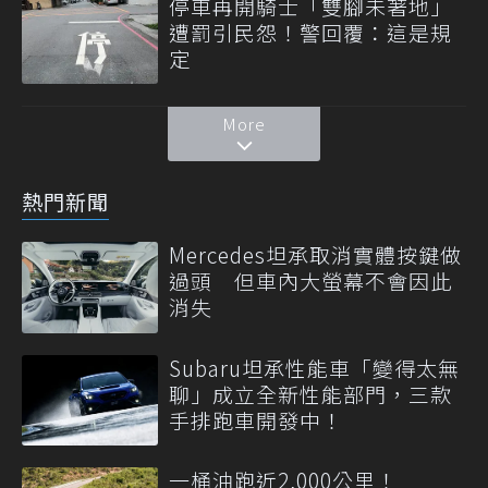
停車再開騎士「雙腳未著地」
遭罰引民怨！警回覆：這是規
定
More
熱門新聞
Mercedes坦承取消實體按鍵做
過頭 但車內大螢幕不會因此
消失
Subaru坦承性能車「變得太無
聊」成立全新性能部門，三款
手排跑車開發中！
一桶油跑近2,000公里！