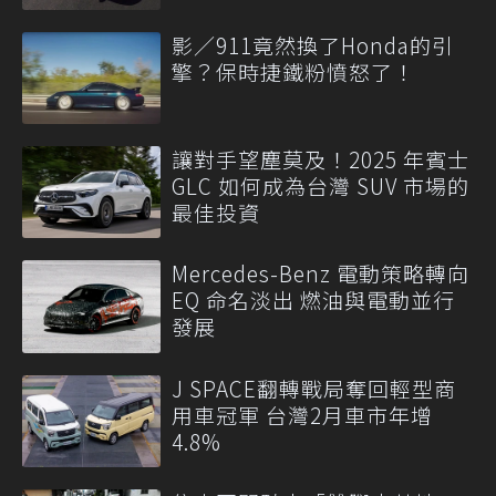
影／911竟然換了Honda的引
擎？保時捷鐵粉憤怒了！
讓對手望塵莫及！2025 年賓士
GLC 如何成為台灣 SUV 市場的
最佳投資
Mercedes-Benz 電動策略轉向
EQ 命名淡出 燃油與電動並行
發展
J SPACE翻轉戰局奪回輕型商
用車冠軍 台灣2月車市年增
4.8%