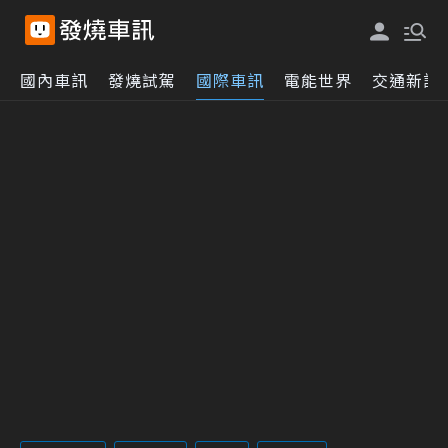
國內車訊
發燒試駕
國際車訊
電能世界
交通新訊