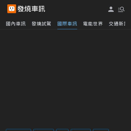
國內車訊
發燒試駕
國際車訊
電能世界
交通新訊