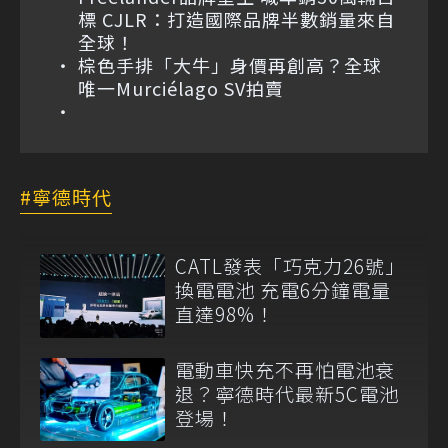
標 CJLR：打造國際品牌半數銷量來自
全球！
棕色手排「大牛」身價再創高？全球
唯一Murciélago SV拍賣
寧德時代
CATL發表「巧克力26號」
換電電池 充電6分鐘電量
直達98%！
電動車快充不再怕電池衰
退？寧德時代最新5C電池
登場！