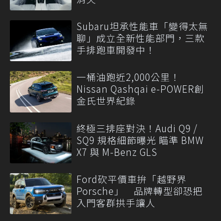
Subaru坦承性能車「變得太無
聊」成立全新性能部門，三款
手排跑車開發中！
一桶油跑近2,000公里！
Nissan Qashqai e-POWER創
金氏世界紀錄
終極三排座對決！Audi Q9 /
SQ9 規格細節曝光 瞄準 BMW
X7 與 M-Benz GLS
Ford砍平價車拚「越野界
Porsche」 品牌轉型卻恐把
入門客群拱手讓人