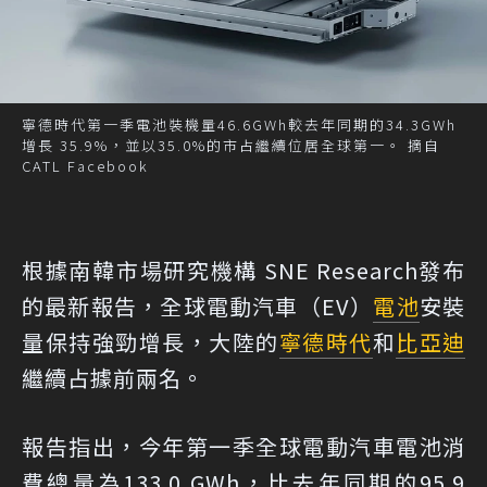
寧德時代第一季電池裝機量46.6GWh較去年同期的34.3GWh
增長 35.9%，並以35.0%的市占繼續位居全球第一。 摘自
CATL Facebook
根據南韓市場研究機構 SNE Research發布
的最新報告，全球電動汽車（EV）
電池
安裝
量保持強勁增長，大陸的
寧德時代
和
比亞迪
繼續占據前兩名。
報告指出，今年第一季全球電動汽車電池消
費總量為133.0 GWh，比去年同期的95.9