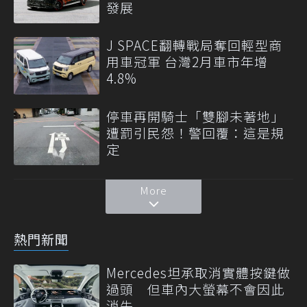
發展
J SPACE翻轉戰局奪回輕型商
用車冠軍 台灣2月車市年增
4.8%
停車再開騎士「雙腳未著地」
遭罰引民怨！警回覆：這是規
定
More
熱門新聞
Mercedes坦承取消實體按鍵做
過頭 但車內大螢幕不會因此
消失