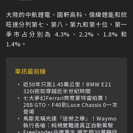
大陸的中航鋰電、國軒高科、億緯鋰能和欣
旺達分列第七、第八、第九和第十位，第一
季市占分別為 4.3%、2.2%、1.8% 和
1.4%。
車訊最前線
近50年只跑1.45萬公里！BMW E21
320i宛如穿越近半世紀時間
七大夢幻Ferrari齊聚蒙特雷拍賣！
288 GTO、F40到Luce Chassis 0一次
登場
馬斯克稱光達「徒勞之舉」！Waymo
執行長嗆：純視覺難達真正自動駕駛
Freelander品牌重生 喊年銷30萬輛目