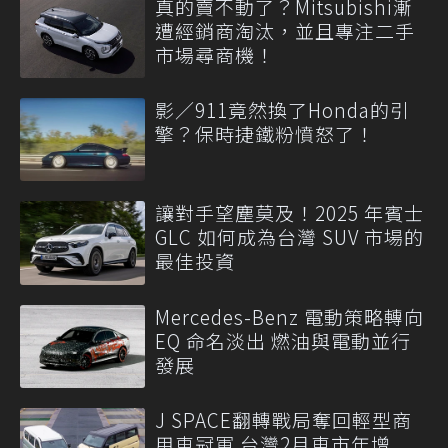
真的賣不動了？Mitsubishi漸
遭經銷商淘汰，並且專注二手
市場尋商機！
影／911竟然換了Honda的引
擎？保時捷鐵粉憤怒了！
讓對手望塵莫及！2025 年賓士
GLC 如何成為台灣 SUV 市場的
最佳投資
Mercedes-Benz 電動策略轉向
EQ 命名淡出 燃油與電動並行
發展
J SPACE翻轉戰局奪回輕型商
用車冠軍 台灣2月車市年增