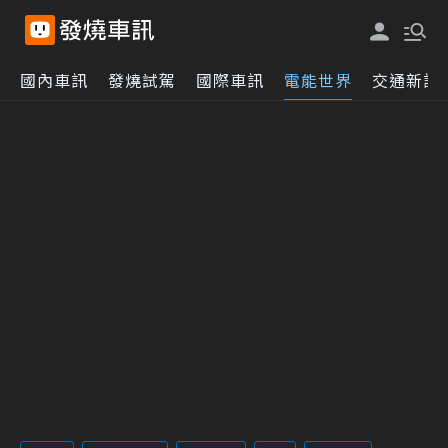
國內車訊
發燒試駕
國際車訊
電能世界
交通新訊