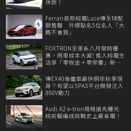
休旅！
Ferrari首款純電Luce傳全球配
額售罄 外媒點名5位名人「大
概不會買」
FOXTRON全車系八月限時優
惠，用車成本大減! 進入純電生
活享「零稅金＋零保養」新時
代
傳EX40後繼車最快明年秋季現
身？有望以SPA3平台開發注入
800V動力
Audi A2 e-tron規格搶先曝光
純前驅編成挑戰史上最省電！