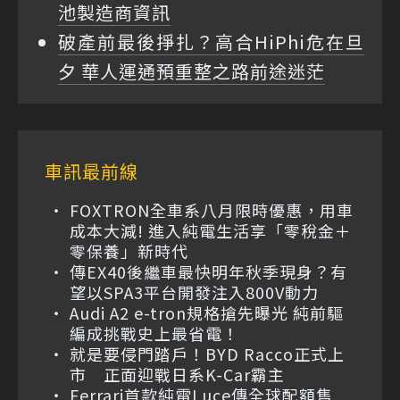
池製造商資訊
破產前最後掙扎？高合HiPhi危在旦
夕 華人運通預重整之路前途迷茫
車訊最前線
FOXTRON全車系八月限時優惠，用車
成本大減! 進入純電生活享「零稅金＋
零保養」新時代
傳EX40後繼車最快明年秋季現身？有
望以SPA3平台開發注入800V動力
Audi A2 e-tron規格搶先曝光 純前驅
編成挑戰史上最省電！
就是要侵門踏戶！BYD Racco正式上
市 正面迎戰日系K-Car霸主
Ferrari首款純電Luce傳全球配額售