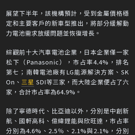
展望下半年，該機構預計，受到金屬價格穩
定和主要客戶的新車型推出，將部分緩解動
力電池需求放緩問題並恢復增長。
綜觀前十大汽車電池企業，日本企業僅一家
松下（Panasonic），市占率4.4%，排名
第七；南韓電池廠有LG能源解決方案、SK
On、
三星
SDI等三家，而大陸企業便占了六
家，合計市占率為64.9%。
除了寧德時代、比亞迪以外，分別是中創新
航、國軒高科、億緯鋰能與欣旺達，市占率
分別為4.6%、2.5％、2.1%與2.1%，分別