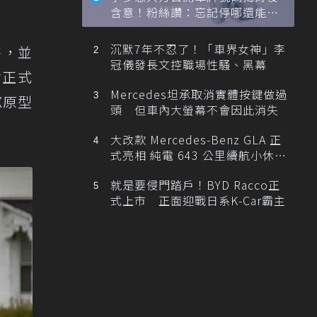
含意！粉絲讚：忘記停哪還能幫
忙找車
沉默7年不忍了！「車界女神」李
售，並
冠儀發長文控職場性騷、黑幕
會正式
Mercedes坦承取消實體按鍵做過
X原型
頭 但車內大螢幕不會因此消失
大改款 Mercedes-Benz GLA 正
式亮相 純電 643 公里續航小休
旅！
就是要侵門踏戶！BYD Racco正
式上市 正面迎戰日系K-Car霸主