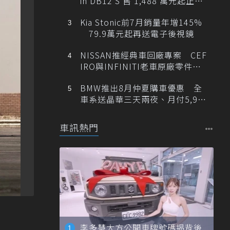
in DB12 S 售 1,488 萬元起正式
登台
Kia Stonic前7月銷量年增145%
79.9萬元起再送電子後視鏡
NISSAN推經典車回廠專案 CEF
IRO與INFINITI老車原廠零件最
低1折
BMW推出8月仲夏購車優惠 全
車系送晶華三天兩夜、月付5,900
元起
車訊熱門
李多慧大方公開車牌號碼揭背後