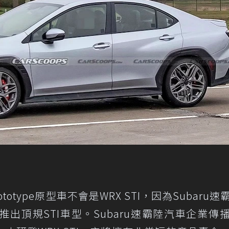
otype原型車不會是WRX STI，因為Subaru速
出頂規STI車型。Subaru速霸陸汽車企業傳