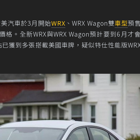
美汽車於3月開始
WRX
、WRX Wagon雙
車型
預
預售價格。全新WRX與WRX Wagon預計要到6月才
s網站已獲到多張搭載美國車牌，疑似特仕性能版WR