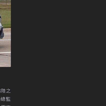
霸陸之
播總監