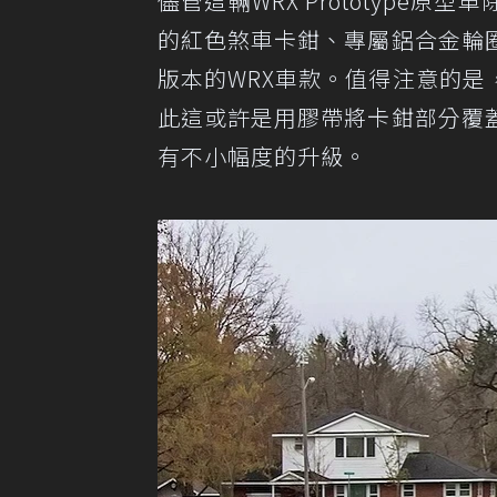
儘管這輛WRX Prototyp
的紅色煞車卡鉗、專屬鋁合金輪
版本的WRX車款。值得注意的是，
此這或許是用膠帶將卡鉗部分覆
有不小幅度的升級。