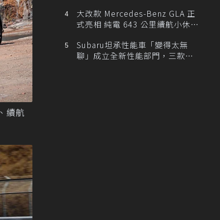
大改款 Mercedes-Benz GLA 正
式亮相 純電 643 公里續航小休
旅！
Subaru坦承性能車「變得太無
聊」成立全新性能部門，三款手
排跑車開發中！
力、續航