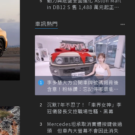
動力與底盤全面進化 Aston Mart
in DB12 S 售 1,488 萬元起正式
登台
車訊熱門
李多慧大方公開車牌號碼揭背後
含意！粉絲讚：忘記停哪還能幫
忙找車
沉默7年不忍了！「車界女神」李
冠儀發長文控職場性騷、黑幕
Mercedes坦承取消實體按鍵做過
頭 但車內大螢幕不會因此消失