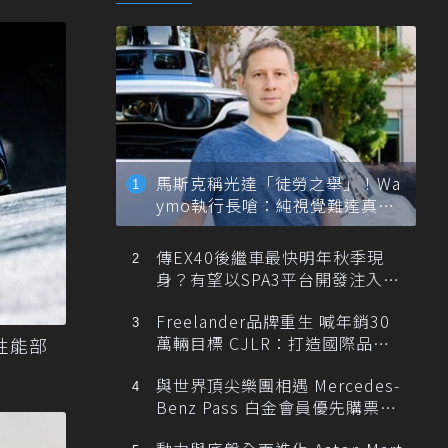
馬斯克稱光達「徒勞之舉」！Wa
ymo執行長嗆：純視覺難達真正
自動駕駛
傳EX40後繼車最快明年秋季現
身？有望以SPA3平台開發注入80
0V動力
Freelander品牌重生 喊年銷30
萬輛目標 CJLR：打造國際品牌
性能部
半數銷量來自全球！
與世界頂尖樂團相遇 Mercedes-
Benz Pass 白金會員優先購票維
也納愛樂