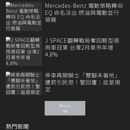
Mercedes-Benz 電動策略轉向
EQ 命名淡出 燃油與電動並行
發展
J SPACE翻轉戰局奪回輕型商
用車冠軍 台灣2月車市年增
4.8%
停車再開騎士「雙腳未著地」
遭罰引民怨！警回覆：這是規
定
More
熱門新聞