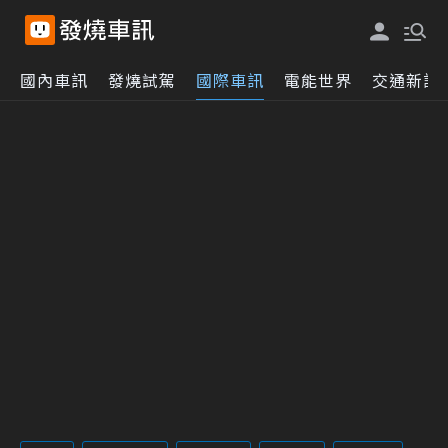
國內車訊
發燒試駕
國際車訊
電能世界
交通新訊