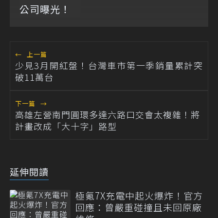
←
上一篇
少見3月開紅盤！台灣車市第一季銷量累計突
破11萬台
下一篇
→
高雄左營南門圓環多達六路口交會太複雜！將
計畫改成「大十字」路型
延伸閱讀
極氪7X充電中起火爆炸！官方
回應：曾嚴重碰撞且未回原廠