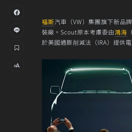
福斯
汽車（VW）集團旗下新品
裝廠。Scout原本考慮委由
鴻海
於美國通膨削減法（IRA）提供