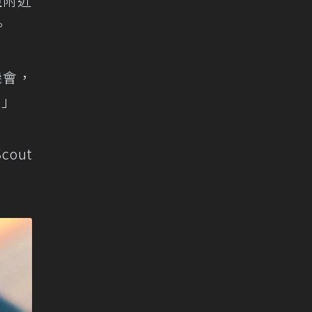
亞附近
。
機會，
。」
out