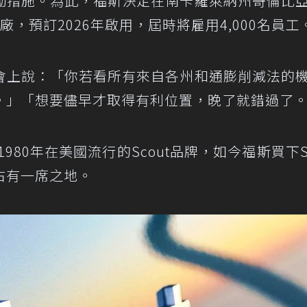
勵措施。為此，福斯決定在南卡羅萊納州哥倫比
廠，預訂2026年啟用，屆時將雇用4,000名員工
會上說：「你若看所有來自各州和通膨削減法的
。」「想要儘早才取得有利位置，晚了就錯過了
980年在美國流行的Scout品牌，如今福斯買下Sc
占有一席之地。