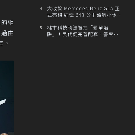
大改款 Mercedes-Benz GLA 正
式亮相 純電 643 公里續航小休
元的組
旅！
桃市科技執法被指「罰單陷
不過由
阱」！民代促完善配套，警察局
提數據回應
產。