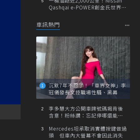
一桶油跑近2,000公里！Nissan
Qashqai e-POWER創金氏世界紀
錄
車訊熱門
沉默7年不忍了！「車界女神」李
冠儀發長文控職場性騷、黑幕
李多慧大方公開車牌號碼揭背後
含意！粉絲讚：忘記停哪還能幫
忙找車
Mercedes坦承取消實體按鍵做過
頭 但車內大螢幕不會因此消失