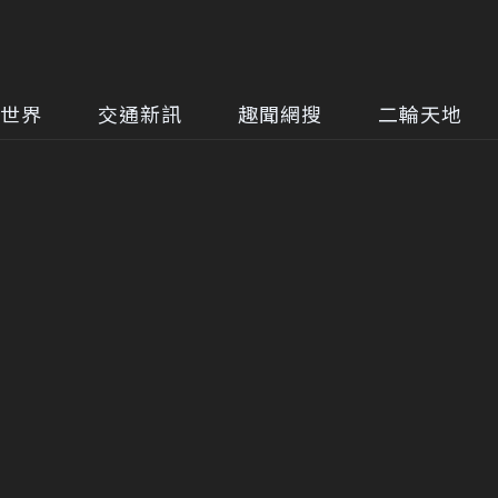
世界
交通新訊
趣聞網搜
二輪天地