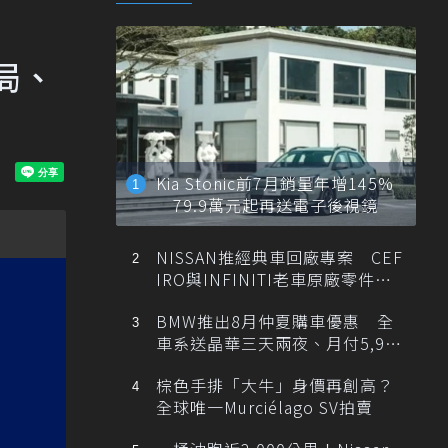
局、
Kia Stonic前7月銷量年增145%
79.9萬元起再送電子後視鏡
NISSAN推經典車回廠專案 CEF
IRO與INFINITI老車原廠零件最
低1折
BMW推出8月仲夏購車優惠 全
車系送晶華三天兩夜、月付5,900
元起
棕色手排「大牛」身價再創高？
全球唯一Murciélago SV拍賣